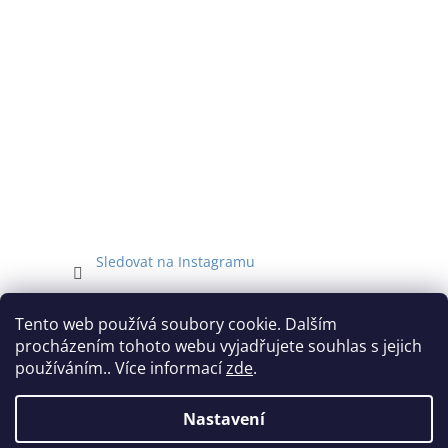
Sledovat na Instagramu
Facebook
Tento web používá soubory cookie. Dalším
procházením tohoto webu vyjadřujete souhlas s jejich
používáním.. Více informací
zde
.
Nastavení
Vytvořil Shoptet
Vážení zákazníci, z provozních důvodů budou objednávky přijaté