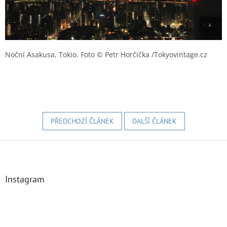
Noční Asakusa, Tokio.
Foto © Petr Horčička /Tokyovintage.cz
PŘEDCHOZÍ ČLÁNEK
DALŠÍ ČLÁNEK
Z
á
p
a
Instagram
t
í