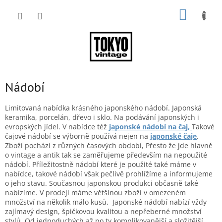
Přejít
NÁKUP
na
obsah
KOŠÍK
Nádobí
Limitovaná nabídka krásného japonského nádobí. Japonská
keramika, porcelán, dřevo i sklo. Na podávání japonských i
evropských jídel. V nabídce též
japonské nádobí na čaj,
Takové
čajové nádobí se výborně používá nejen na
japonské čaje
.
Zboží pochází z různých časových období, Přesto že jde hlavně
o vintage a antik tak se zaměřujeme především na nepoužité
nádobí. Příležitostně nádobí které je použité také máme v
nabídce, takové nádobí však pečlivě prohlížíme a informujeme
o jeho stavu. Současnou japonskou produkci občasně také
nabízíme. V prodeji máme většinou zboží v omezeném
množství na několik málo kusů. Japonské nádobí nabízí
vždy
zajímavý design, špičkovou kvalitou a nepřeberné množství
stylů. Od jednoduchých až po ty komplikovanější a složitější.