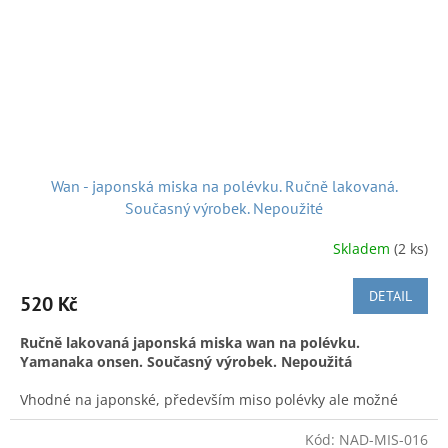
To ship to another EU country, please contact us
Wan - japonská miska na polévku. Ručně lakovaná.
Současný výrobek. Nepoužité
Skladem
(2 ks)
Doručení v ČR:
Zásilkovnou, Českou poštou či po předchozí
domluvě, možnost osobního převzetí v Náchodě. Není
DETAIL
problém nakupovat a slučovat objednávky a odeslat pak vše
520 Kč
najednou za jedno zásilkovné - stačí nám jen napsat.
Ručně lakovaná japonská miska wan na polévku.
We also ship from
Czech to:
Yamanaka onsen.
Současný výrobek. Nepoužitá
To ship to another EU country, please contact us
Vhodné na japonské, především miso polévky ale možné
použít i na evropskou. Miska je ručně natřená umělým
lakem uretanem. Je vyrobena z hmoty která je mixem dřeva
Kód:
NAD-MIS-016