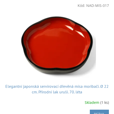
V
Kód:
NAD-MIS-017
ý
p
i
s
p
r
o
d
u
k
t
ů
Elegantní japonská servírovací dřevěná mísa moribači. Ø 22
cm. Přírodní lak uruši. 70. léta
Skladem
(1 ks)