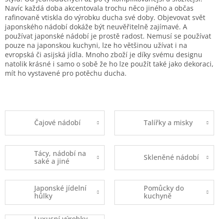
Navíc každá doba akcentovala trochu něco jiného a občas
rafinovaně vtiskla do výrobku ducha své doby. Objevovat svět
japonského nádobí dokáže být neuvěřitelně zajímavé. A
používat japonské nádobí je prostě radost. Nemusí se používat
pouze na japonskou kuchyni, lze ho většinou užívat i na
evropská či asijská jídla. Mnoho zboží je díky svému designu
natolik krásné i samo o sobě že ho lze použít také jako dekoraci,
mít ho vystavené pro potěchu ducha.
Čajové nádobí
Talířky a misky
Tácy, nádobí na
Skleněné nádobí
saké a jiné
Japonské jídelní
Pomůcky do
hůlky
kuchyně
Luxusní výrobky