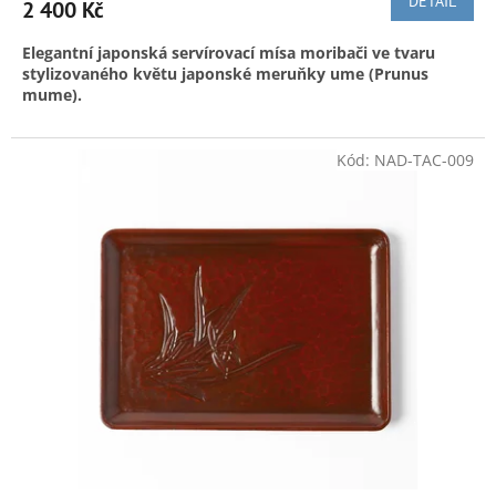
DETAIL
2 400 Kč
Elegantní japonská servírovací mísa moribači ve tvaru
stylizovaného květu japonské meruňky ume (Prunus
mume).
Mísa pochází z tradiční lakýrnické oblasti Echizen v
prefektuře Fukui. Lakované nádobí Echizen patří mezi
Kód:
NAD-TAC-009
nejstarší japonské řemeslné tradice s historií přesahující 1
400 let. Mísa je vhodná k servírování sladkostí wagashi, suši,
ovoce, drobného občerstvení nebo jako elegantní
dekorativní prvek interiéru. Mísa je v původní krabičce,
nepoužitá. Má na sobě několik velmi drobných oděrek a
nepatrnou patinu času z dlouhodobého skladování. Tyto
kosmetické nedokonalosti jsou patrné především při přímém
dopadu světla a nijak nesnižují estetickou ani užitnou
hodnotu předmětu. Mísa byla vyrobena v 70. letech. Má
průměr cca 22 cm.
Výroba přírodního laku uruši je staré
japonské tradiční řemeslo, Jedná se o složitý proces kdy se
mimo jiné nanáší na dřevo ručně desítky vrstev laku.
Základem je míza ze stromu Toxicodendron vernicifluum
(Škumpa lakodárná). Výrobci doporučují výrobky z uruši čistit
navlhčeným hadříkem. Při používání výrobků s přírodním
lakem uruši obecně doporučujeme aby se voda či jiná