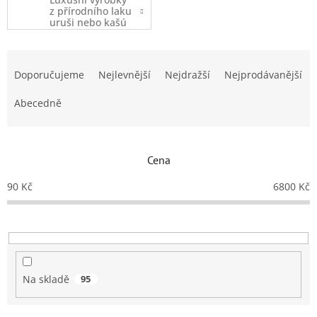
z přírodního laku
uruši nebo kašú
- převážně
nádobí
Ř
a
Doporučujeme
Nejlevnější
Nejdražší
Nejprodávanější
z
e
Abecedně
n
í
p
Cena
r
o
90
Kč
6800
Kč
d
u
k
t
ů
Na skladě
95