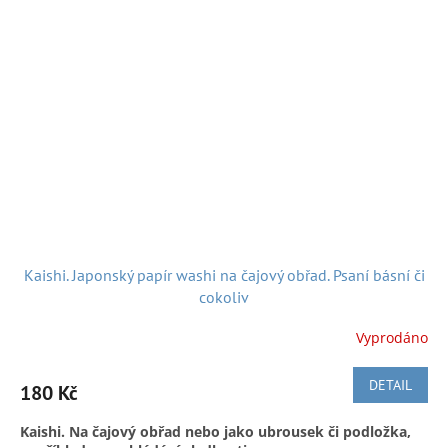
washi papír.
Zatímco tradiční washi se vyrábí ručně, strojový
To ship to another EU country, please contact us
washi papír je vyráběn na mechanizované lince avšak za
použití
tradičních vláken
(kozo, mitsumata nebo gampi) či
obdobného technologického postupu, který tato dlouhá
vlákna napodobuje.
Současný výrobek. Vyrobeno v Japonsku.
rozměr:
14,5 cm x 17,5 cm (složené balení 14,5 cm x 9
cm)
počet listů:
20 ks
A k dobré pohodě nejen při nakupování posíláme hezkou
japonskou písničku:
Kaishi. Japonský papír washi na čajový obřad. Psaní básní či
cokoliv
Vyprodáno
DETAIL
180 Kč
Kaishi. Na čajový obřad nebo jako ubrousek či podložka,