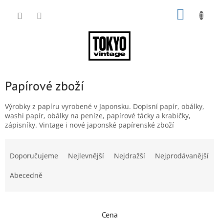
Přejít
NÁKUP
na
obsah
KOŠÍK
Papírové zboží
Výrobky z papíru vyrobené v Japonsku. Dopisní papír, obálky,
washi papír, obálky na peníze, papírové tácky a krabičky,
zápisníky. Vintage i nové japonské papírenské zboží
Ř
a
Doporučujeme
Nejlevnější
Nejdražší
Nejprodávanější
z
e
Abecedně
n
í
p
Cena
r