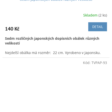
domluvě, možnost osobního předání v Náchodě
We also ship from
Czech to:
Skladem
(2 ks)
To ship to another EU country, please contact us
DETAIL
140 Kč
Sedm rozličných japonských dopisních obálek různých
velikostí
Nejdelší obálka má rozměr: 22 cm. Vyrobeno v Japonsku.
Současný výrobek.
Kód:
TVPAP-93
A k dobré pohodě nejen při nakupování posíláme hezkou
japonskou písničku ze současnosti: