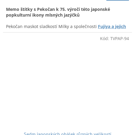
Memo štítky s Pekočan k 75. výročí této japonské
popkulturní ikony mlsných jazýčků
Pekočan maskot sladkostí Milky a společnosti
Fujiya a jejich
výborných cukráren
. Cukrárny společnosti Fujiya lze nalézt
po celém Japonsku. Stejně tak výrobky s maskotem Pekočan.
Kód:
TVPAP-94
A k dobré pohodě posíláme reklamu s Pekochan:
Doručení v ČR:
Zásilkovnou, Českou poštou či po předchozí
Sedm japonských obálek různých velikostí