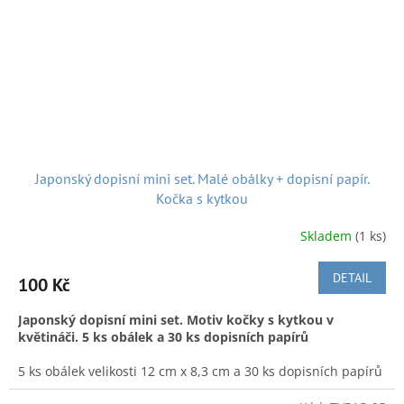
vlákna napodobuje.
Současný výrobek. Vyrobeno v Japonsku.
rozměr:
14,5 cm x 17,5 cm (složené balení 14,5 cm x 9
cm)
počet listů:
20 ks
A k dobré pohodě nejen při nakupování posíláme hezkou
japonskou hudbu:
Japonský dopisní mini set. Malé obálky + dopisní papír.
Kočka s kytkou
Skladem
(1 ks)
DETAIL
100 Kč
Japonský dopisní mini set.
Motiv kočky s kytkou v
květináči. 5 ks obálek a 30 ks dopisních papírů
Doručení v ČR:
Zásilkovnou, Českou poštou či po předchozí
5 ks obálek velikosti 12 cm x 8,3 cm a 30 ks dopisních papírů
domluvě, možnost osobního převzetí v Náchodě. Není
velikosti 11,4 cm x 7,2 cm. Motivem je kočička sedící vedle
problém nakupovat a slučovat objednávky a odeslat pak vše