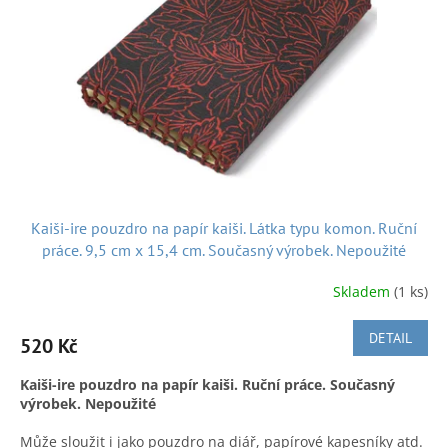
rozměry:
13 cm x 18 cm
váha:
300 g
Níže ukázka jak se ve firmě Otsuji technikou makie zdobí
výrobky:
Kaiši-ire pouzdro na papír kaiši. Látka typu komon. Ruční
práce. 9,5 cm x 15,4 cm. Současný výrobek. Nepoužité
Skladem
(1 ks)
DETAIL
520 Kč
Kaiši-ire pouzdro na papír kaiši. Ruční práce. Současný
výrobek. Nepoužité
A k dobré pohodě nejen při nakupování, posíláme hezkou
japonskou písničku:
Může sloužit i jako pouzdro na diář, papírové kapesníky atd.