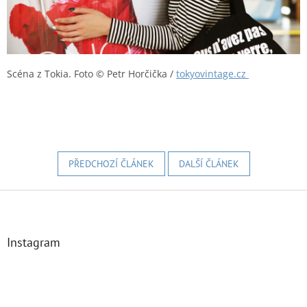
Scéna z Tokia.
Foto © Petr Horčička /
tokyovintage.cz
PŘEDCHOZÍ ČLÁNEK
DALŠÍ ČLÁNEK
Z
á
p
a
Instagram
t
í