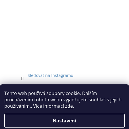
Sledovat na Instagramu
Facebook
Tento web používá soubory cookie. Dalším
procházením tohoto webu vyjadřujete souhlas s jejich
používáním.. Více informací
zde
.
Nastavení
Vytvořil Shoptet
Vážení zákazníci, z provozních důvodů budou objednávky přijaté