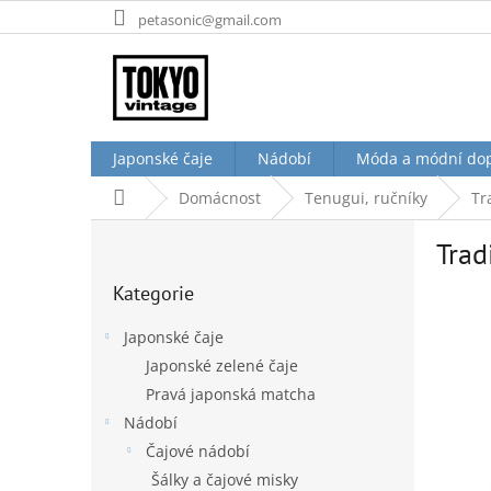
Přejít
petasonic@gmail.com
na
obsah
Japonské čaje
Nádobí
Móda a módní do
Domů
Domácnost
Tenugui, ručníky
Tr
P
Trad
o
Přeskočit
s
Kategorie
kategorie
t
r
Japonské čaje
a
Japonské zelené čaje
n
Pravá japonská matcha
n
í
Nádobí
p
Čajové nádobí
a
Šálky a čajové misky