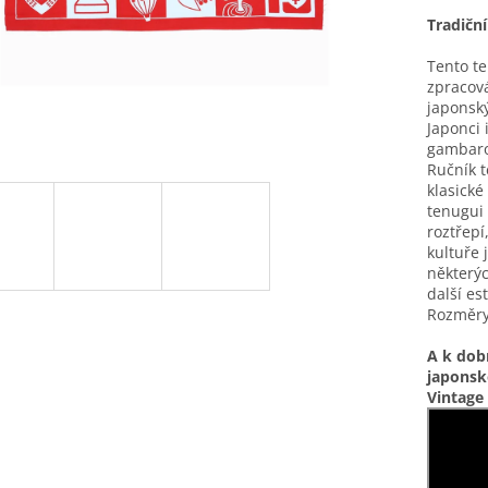
Tradičn
Tento te
zpracová
japonský
Japonci 
gambarov
Ručník t
klasické
tenugui 
roztřepí
kultuře 
některýc
další es
Rozměry
A k dob
japonsk
Vintage