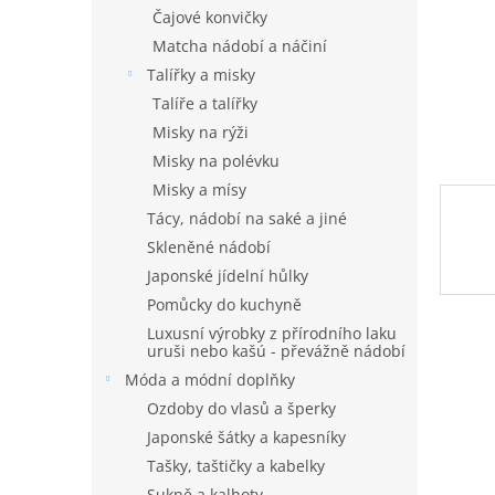
n
Čajové konvičky
e
Matcha nádobí a náčiní
l
Talířky a misky
Talíře a talířky
Misky na rýži
Misky na polévku
Misky a mísy
Tácy, nádobí na saké a jiné
Skleněné nádobí
Japonské jídelní hůlky
Pomůcky do kuchyně
Luxusní výrobky z přírodního laku
uruši nebo kašú - převážně nádobí
Móda a módní doplňky
Ozdoby do vlasů a šperky
Japonské šátky a kapesníky
Tašky, taštičky a kabelky
Sukně a kalhoty