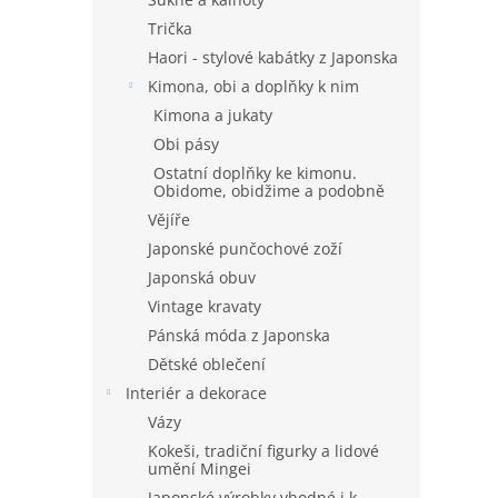
Trička
Haori - stylové kabátky z Japonska
Kimona, obi a doplňky k nim
Kimona a jukaty
Obi pásy
Ostatní doplňky ke kimonu.
Obidome, obidžime a podobně
Vějíře
Japonské punčochové zoží
Japonská obuv
Vintage kravaty
Pánská móda z Japonska
Dětské oblečení
Interiér a dekorace
Vázy
Kokeši, tradiční figurky a lidové
umění Mingei
Japonské výrobky vhodné i k