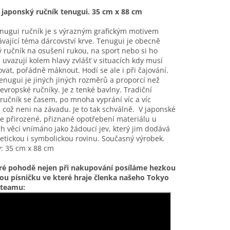
í japonský ručník tenugui. 35 cm x 88 cm
nugui ručník je s výrazným grafickým motivem
vající téma dárcovství krve. Tenugui je obecně
 ručník na osušení rukou, na sport nebo si ho
i uvazují kolem hlavy zvlášť v situacích kdy musí
at, pořádně máknout. Hodí se ale i při čajování.
enugui je jiných jiných rozměrů a proporcí než
 evropské ručníky. Je z tenké bavlny.
Tradiční
ručník se časem, po mnoha vyprání víc a víc
, což neni na závadu. Je to tak schválně. V japonské
je přirozené, přiznané opotřebení materiálu u
h věcí vnímáno jako žádoucí jev, který jim dodává
tetickou i symbolickou rovinu. Současný výrobek.
: 35 cm x 88 cm
ré pohodě nejen při nakupování posíláme hezkou
ou písničku ve které hraje členka našeho Tokyo
 teamu: