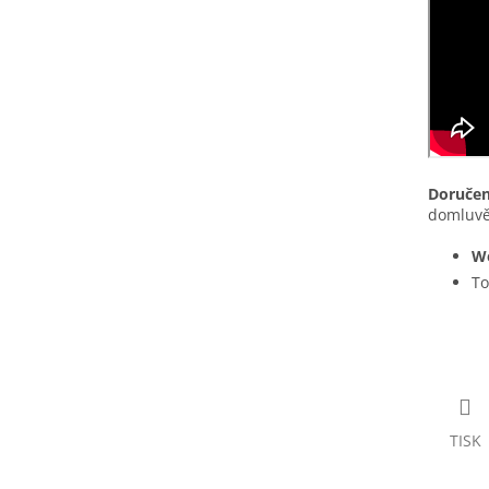
Doručen
domluvě
We
To
TISK