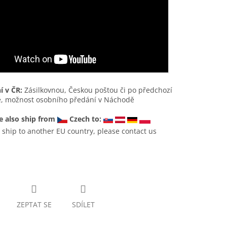
í v ČR:
Zásilkovnou, Českou poštou či po předchozí
, možnost osobního předání v Náchodě
 also ship from
Czech to:
 ship to another EU country, please contact us
ZEPTAT SE
SDÍLET