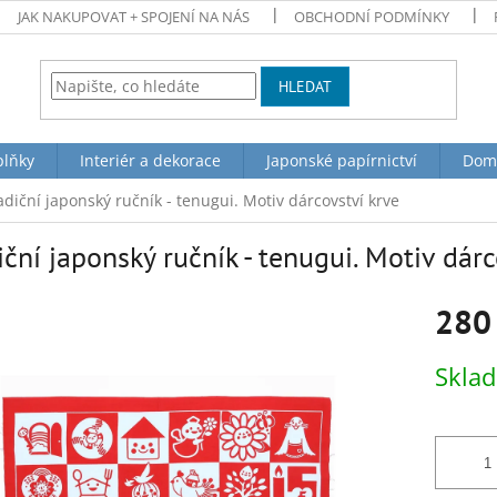
JAK NAKUPOVAT + SPOJENÍ NA NÁS
OBCHODNÍ PODMÍNKY
HLEDAT
plňky
Interiér a dekorace
Japonské papírnictví
Dom
adiční japonský ručník - tenugui. Motiv dárcovství krve
iční japonský ručník - tenugui. Motiv dárc
280
Měrná
Skla
cena: