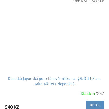
používané při většině japonského stolování. Tato miska je
Kód:
NAD-CAW-008
zdobena zlatou barvou a motivem květu japonské meruňky
ume (Prunus mume).
Velikostně na středně velkou porci
rýže.
Miska je nepoužitá.
Vyrobena v Japonsku v 50. - 60.
letech.
průměr:
12 cm
A k dobré pohodě nejen při nakupování posíláme hezkou
japonskou písničku z 50. let:
Klasická japonská porcelánová miska na rýži. Ø 11,8 cm.
Arita. 60. léta. Nepoužitá
Skladem
(2 ks)
Doručení v ČR:
Zásilkovnou, Českou poštou či po předchozí
DETAIL
540 Kč
domluvě, možnost osobního v Náchodě