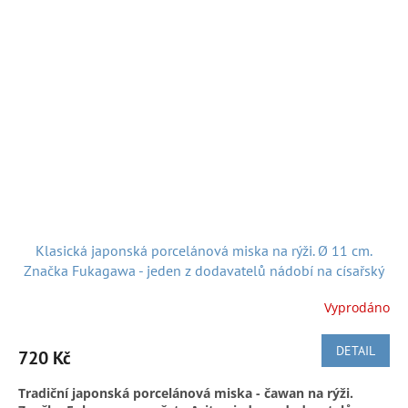
ostrově Kjúšú v prefektuře Saga je slavné pro své keramické
a porcelánové dílny. Keramika a porcelán (Arita-yaki) se tam
vyrábí již od poloviny 17. století.
rozměr:
Ø 11,9 cm
A k dobré pohodě nejen při nakupování posíláme hezkou
japonskou hudbu z roku 1985:
Klasická japonská porcelánová miska na rýži. Ø 11 cm.
Značka Fukagawa - jeden z dodavatelů nádobí na císařský
dvůr. Nepoužité
Vyprodáno
DETAIL
720 Kč
Doručení v ČR:
Zásilkovnou, Českou poštou či po předchozí
domluvě, možnost osobního předání v Náchodě
Tradiční japonská porcelánová miska - čawan na rýži.