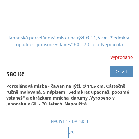
A k dobré pohodě nejen při nakupování posíláme hezkou
dobovou japonskou hudbu:
Japonská porcelánová miska na rýži. Ø 11,5 cm. "Sedmkrát
upadneš, poosmé vstaneš". 60. - 70. léta. Nepoužitá
Vyprodáno
DETAIL
580 Kč
Porcelánová miska - čawan na rýži. Ø 11,5 cm. Částečně
Doručení v ČR:
Zásilkovnou, Českou poštou či po předchozí
ručně malovaná. S nápisem "S
edmkrát upadneš, poosmé
domluvě, možnost osobního převzetí. A to buď v Náchodě
vstaneš" a obrázkem mnicha darumy
.Vyrobeno v
kdykoliv případně v Praze. Termín pro předání při osobním
Japonsku v 60. - 70. letech. Nepoužitá
setkání v Praze je ale možný obvykle jen jednou měsíčně a u
nákupů nad 1500 Kč.
Motivem misky je nevzdávání se a vytrvalost. Nese na sobě
nápis "Sedmkrát upadneš, poosmé vstaneš"
NAČÍST 12 DALŠÍCH
a obrázek na
We also ship from
Czech Republic to:
kterém je typicky stylizovaný legendární mnich
S
1
3
Darumasan.
Tato porcelánová miska na rýži je částečně
t
To ship to another EU country, please contact us
O