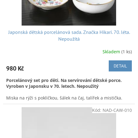
t
ů
Japonská dětská porcelánová sada. Značka Hikari. 70. léta.
Nepoužitá
Skladem
(1 ks)
DETAIL
980 Kč
Porcelánový set pro děti. Na servírování dětské porce.
Vyroben v Japonsku v 70. letech. Nepoužitý
Miska na rýži s pokličkou, šálek na čaj, talířek a mistička.
Zdobeno zlatou linkou a ilustrací holčičky a chlapečka a
nápisem suki a I Love You. Průměr misky na rýži 11 cm. Sada
Kód:
NAD-CAW-010
byla vyrobena v Japonsku značkou Hikari v 70. letech.
Nepoužitá.
A k dobré pohodě nejen při nakupování posíláme hezkou