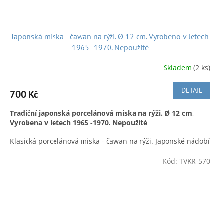
Japonská miska - čawan na rýži. Ø 12 cm. Vyrobeno v letech
1965 -1970. Nepoužité
Doručení v ČR:
Zásilkovnou, Českou poštou či po předchozí
domluvě, možnost osobního v Náchodě
Skladem
(2 ks)
We also ship from
Czech to:
To ship to another EU country, please contact us
DETAIL
700 Kč
Tradiční japonská porcelánová miska na rýži. Ø 12 cm.
Vyrobena v letech 1965 -1970. Nepoužité
Klasická porcelánová miska - čawan na rýži. Japonské nádobí
které je nezastupitelným prvkem při většině japonského
stolování. Tato s motivem borovice, ume a krunýře želvy.
Kód:
TVKR-570
Základna ve tvaru oktagonu.
Průměr:
12 cm
Výška:
5,5 cm
A k dobré pohodě nejen při nakupování posíláme hezkou