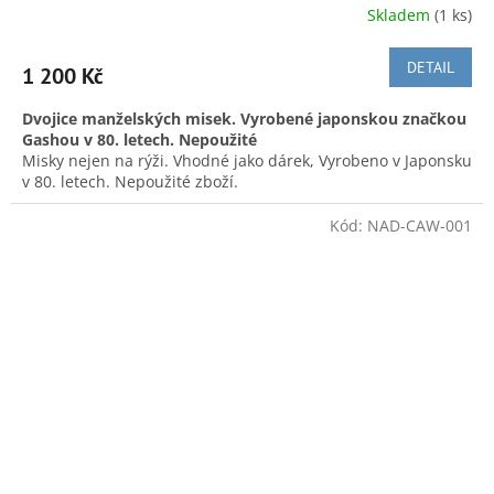
Skladem
(1 ks)
DETAIL
1 200 Kč
Dvojice manželských misek. Vyrobené japonskou značkou
Gashou v 80. letech. Nepoužité
Misky nejen na rýži. Vhodné jako dárek, Vyrobeno v Japonsku
v 80. letech. Nepoužité zboží.
Doručení v ČR:
Zásilkovnou, Českou poštou či po předchozí
rozměry větší misky:
Ø 11,4 cm, výška 6 cm
Kód:
NAD-CAW-001
domluvě, možnost osobního v Náchodě
rozměry menší misky: Ø
10,5 cm, výška: 5,8 cm
We also ship from
Czech to:
A k dobré pohodě nejen při nakupování posíláme hezkou
To ship to another EU country, please contact us
japonskou písničku z roku 1983: