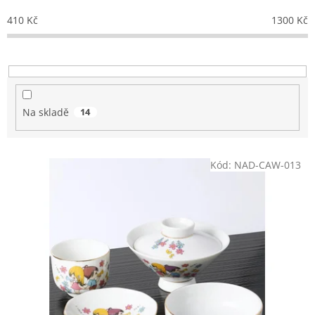
o
410
Kč
1300
Kč
d
u
k
t
ů
Na skladě
14
V
Kód:
NAD-CAW-013
ý
p
i
s
p
r
o
d
u
k