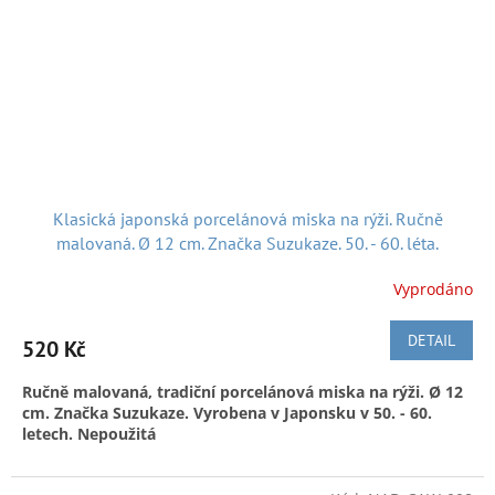
japonskou písničku z 60. let:
Klasická japonská porcelánová miska na rýži. Ručně
malovaná. Ø 12 cm. Značka Suzukaze. 50. - 60. léta.
Nepoužitá
Vyprodáno
Doručení v ČR:
Zásilkovnou, Českou poštou či po předchozí
domluvě, možnost osobního v Náchodě
DETAIL
520 Kč
We also ship from
Czech to:
To ship to another EU country, please contact us
Ručně malovaná, tradiční porcelánová miska na rýži. Ø 12
cm. Značka Suzukaze. Vyrobena v Japonsku v 50. - 60.
letech. Nepoužitá
Tradiční porcelánová miska - čawan na rýži. Japonské nádobí