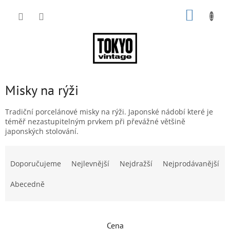
Přejít
NÁKUP
na
obsah
KOŠÍK
Misky na rýži
Tradiční porcelánové misky na rýži. Japonské nádobí které je
téměř nezastupitelným prvkem při převážné většině
japonských stolování.
Ř
a
Doporučujeme
Nejlevnější
Nejdražší
Nejprodávanější
z
e
Abecedně
n
í
p
Cena
r