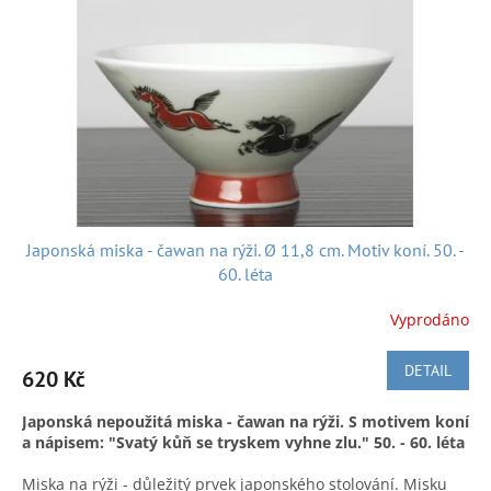
japonskou písničku z roku 1977:
Japonská miska - čawan na rýži. Ø 11,8 cm. Motiv koní. 50. -
60. léta
Doručení v ČR:
Zásilkovnou, Českou poštou či po předchozí
domluvě, možnost osobního převzetí v Náchodě. Není
Vyprodáno
problém nakupovat a slučovat objednávky a odeslat pak vše
najednou za jedno zásilkovné - stačí nám jen napsat.
DETAIL
620 Kč
We also ship from
Czech to:
To ship to another EU country, please contact us
Japonská nepoužitá miska - čawan na rýži. S motivem koní
a nápisem:
"Svatý kůň se tryskem vyhne zlu."
50. - 60. léta
Miska na rýži - důležitý prvek japonského stolování. Misku