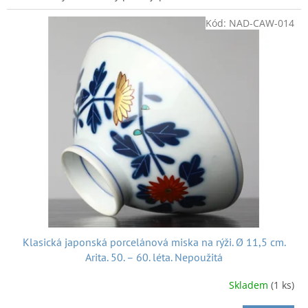
lze použít nejen na čistou rýži ale třeba na servírování
pokrmu natto jenž se jí dohromady s rýží a který i v České
Kód:
NAD-CAW-014
republice získává četné příznivce.
Objemově je na střední
porci rýže.
Byla vyrobena značkou Suiho v Japonsku v 50. -
60. letech. Je nepoužitá. Motivem je trojice běžících koní.
Jejích obrys je zdoben zlatou barvou i když to na fotografiích
není moc jasně vidět. Miska je též zdobena nápisem ve
znacích kandži. Kde se píše něco vy smyslu: "Svatý kůň se
tryskem vyhne zlu."
Průměr:
cca 11,8 cm
Výška:
cca 6 cm
A k dobré pohodě nejen při nakupování posíláme hezkou
japonskou hudbu:
Klasická japonská porcelánová miska na rýži. Ø 11,5 cm.
Arita. 50. – 60. léta. Nepoužitá
Skladem
(1 ks)