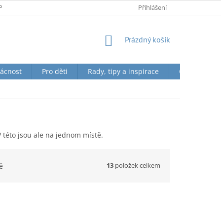
PODMÍNKY OCHRANY OSOBNÍCH ÚDAJŮ
Přihlášení
NÁKUPNÍ
Prázdný košík
KOŠÍK
ácnost
Pro děti
Rady, tipy a inspirace
O nás + Toky
V této jsou ale na jednom místě.
13
položek celkem
ě