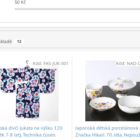
50
Kč
skladě
12
Kód:
FAS-JUK-001
Kód:
NAD-
ská dívčí jukata na výšku 120
Japonská dětská porcelánová 
ěk 7-8 let). Technika čúsen.
Značka Hikari. 70. léta. Nepouž