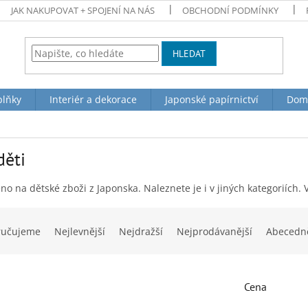
JAK NAKUPOVAT + SPOJENÍ NA NÁS
OBCHODNÍ PODMÍNKY
HLEDAT
plňky
Interiér a dekorace
Japonské papírnictví
Dom
děti
o na dětské zboži z Japonska. Naleznete je i v jiných kategoriích. 
ručujeme
Nejlevnější
Nejdražší
Nejprodávanější
Abecedn
Cena