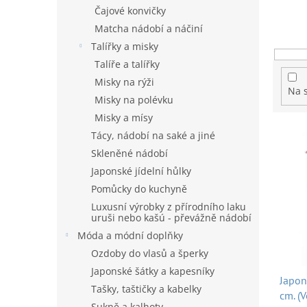
n
r
Čajové konvičky
e
o
Matcha nádobí a náčiní
l
d
Talířky a misky
u
Talíře a talířky
k
Misky na rýži
t
Na 
Misky na polévku
ů
Misky a mísy
V
Tácy, nádobí na saké a jiné
ý
Skleněné nádobí
p
Japonské jídelní hůlky
i
Pomůcky do kuchyně
s
p
Luxusní výrobky z přírodního laku
uruši nebo kašú - převážně nádobí
r
o
Móda a módní doplňky
d
Ozdoby do vlasů a šperky
u
Japonské šátky a kapesníky
Japon
k
Tašky, taštičky a kabelky
cm. (V
t
Sukně a kalhoty