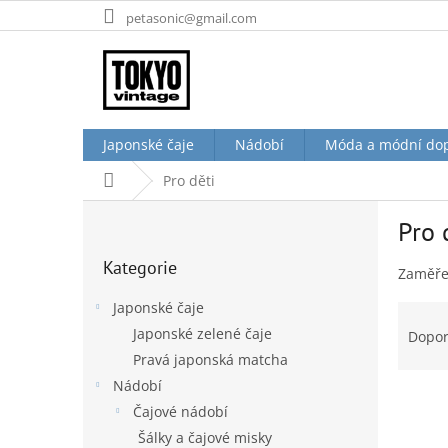
Přejít
petasonic@gmail.com
na
obsah
Japonské čaje
Nádobí
Móda a módní do
Domů
Pro děti
P
Pro 
o
Přeskočit
s
Kategorie
kategorie
Zaměřen
t
r
Japonské čaje
Ř
a
a
Japonské zelené čaje
Dopo
n
z
Pravá japonská matcha
n
e
í
Nádobí
n
p
Čajové nádobí
í
a
Šálky a čajové misky
p