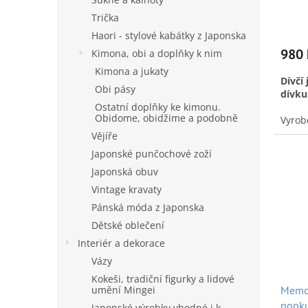
Použi
ů
Trička
Haori - stylové kabátky z Japonska
980 
Kimona, obi a doplňky k nim
Kimona a jukaty
Dívčí
Obi pásy
dívku 
Ostatní doplňky ke kimonu.
Obidome, obidžime a podobně
Vyrob
letech
Vějíře
jedná
Japonské punčochové zoží
stopy
Japonská obuv
flíčků
techn
Vintage kravaty
japon
Pánská móda z Japonska
se po
pasta 
Dětské oblečení
Tím, s
Interiér a dekorace
desig
Vázy
bohat
celko
Kokeši, tradiční figurky a lidové
umění Mingei
přech
Memo 
době 
popku
Japonské výrobky vhodné i k