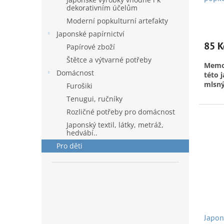
tengu
dekorativním účelům
Moderní popkulturní artefakty
V dne
Japonské papírnictví
použív
vyrob
85 K
Papírové zboží
souča
Štětce a výtvarné potřeby
celko
Memo 
na ja
Domácnost
této 
in Jap
mlsný
Furošiki
na je
Tenugui, ručníky
Pekoč
rozmě
Rozličné potřeby pro domácnost
spole
cukrá
Japonský textil, látky, metráž,
lze n
hedvábí..
tak v
Pro děti
A k d
s Pek
Japon