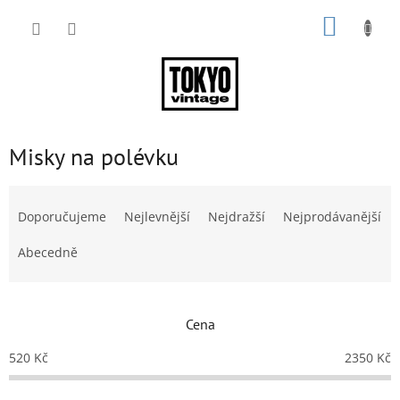
Přejít
NÁKUP
na
obsah
KOŠÍK
Misky na polévku
Ř
a
Doporučujeme
Nejlevnější
Nejdražší
Nejprodávanější
z
e
Abecedně
n
í
p
Cena
r
o
520
Kč
2350
Kč
d
u