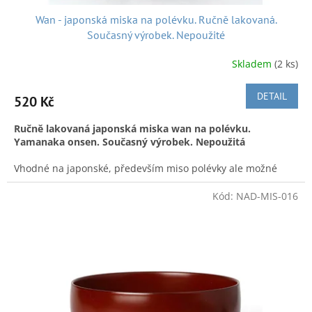
Wan - japonská miska na polévku. Ručně lakovaná.
Současný výrobek. Nepoužité
Skladem
(2 ks)
DETAIL
520 Kč
Ručně lakovaná japonská miska wan na polévku.
Yamanaka onsen.
Současný výrobek. Nepoužitá
Vhodné na japonské, především miso polévky ale možné
použít i na evropskou. Miska je ručně natřená umělým
lakem uretanem. Je vyrobena z hmoty která je mixem dřeva
Kód:
NAD-MIS-016
rozdrceného na prášek a moderního bakelitu. Není vhodné
do myčky a neumývat tvrdou houbičkou.
Vyrobeno v
Yamanaka onsen, tradičním místě výroby lakovaného
zboží. Současný japonský výrobek.
V
elikost:
Ø 10,5
cm.
Výška:
6,5 cm
A k dobré pohodě nejen při nakupování posíláme hezkou
japonskou písničku ze současnosti: