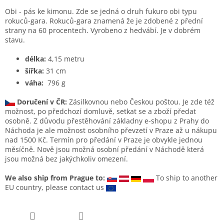
Obi - pás ke kimonu. Zde se jedná o druh fukuro obi typu
rokuců-gara. Rokuců-gara znamená že je zdobené z přední
strany na 60 procentech. Vyrobeno z hedvábí. Je v dobrém
stavu.
délka:
4,15 metru
šířka:
31 cm
váha:
796 g
Doručení v ČR:
Zásilkovnou nebo Českou poštou. Je zde též
možnost, po předchozí domluvě, setkat se a zboží předat
osobně. Z důvodu přestěhování základny e-shopu z Prahy do
Náchoda je ale možnost osobního převzetí v Praze až u nákupu
nad 1500 Kč. Termín pro předání v Praze je obvykle jednou
měsíčně. Nově jsou možná osobní předání v Náchodě která
jsou možná bez jakýchkoliv omezení.
We also ship from Prague to:
To ship to another
EU country, please contact us