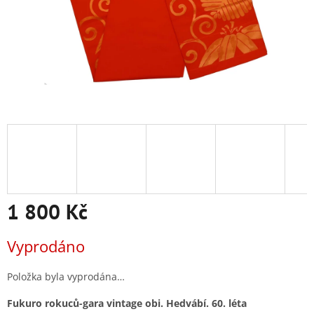
1 800 Kč
Měrná
Vyprodáno
cena:
Položka byla vyprodána…
Fukuro rokuců-gara vintage obi. Hedvábí. 60. léta