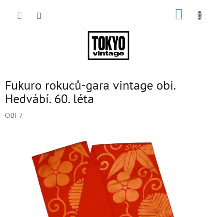
Přejít
NÁKUP
na
obsah
KOŠÍK
Fukuro rokuců-gara vintage obi.
Hedvábí. 60. léta
OBI-7