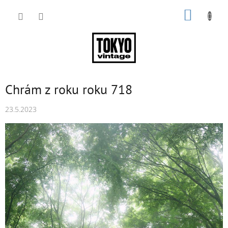
Přejít
NÁKUP
na
obsah
KOŠÍK
Chrám z roku roku 718
23.5.2023