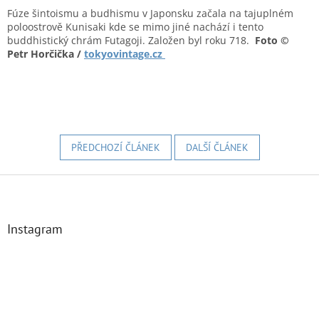
Fúze šintoismu a budhismu v Japonsku začala na tajuplném
poloostrově Kunisaki kde se mimo jiné nachází i tento
buddhistický chrám Futagoji. Založen byl roku 718.
Foto ©
Petr Horčička /
tokyovintage.cz
PŘEDCHOZÍ ČLÁNEK
DALŠÍ ČLÁNEK
Z
á
p
a
Instagram
t
í