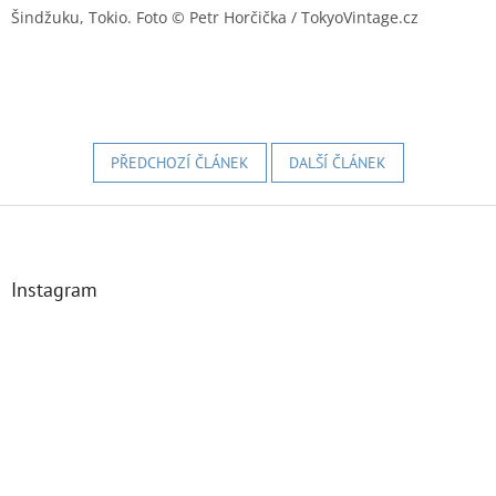
Šindžuku, Tokio. Foto © Petr Horčička / TokyoVintage.cz
PŘEDCHOZÍ ČLÁNEK
DALŠÍ ČLÁNEK
Z
á
p
a
Instagram
t
í