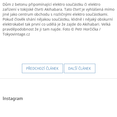
Dům z betonu připomínající elektro součástku či elektro
zařízení v tokijské čtvrti Akihabara. Tato čtvrť je vyhlášená mímo
jiné jako centrum obchodu s rozličnými elektro součástkami.
Pokud člověk shání nějakou součástku, klidně i nějaký obskurní
elektrokabel tak první co udělá je že zajde do Akihabari. Velká
pravděpodobnost že ji tam najde. Foto © Petr Horčička /
Tokyovintage.cz
PŘEDCHOZÍ ČLÁNEK
DALŠÍ ČLÁNEK
Z
á
p
a
Instagram
t
í