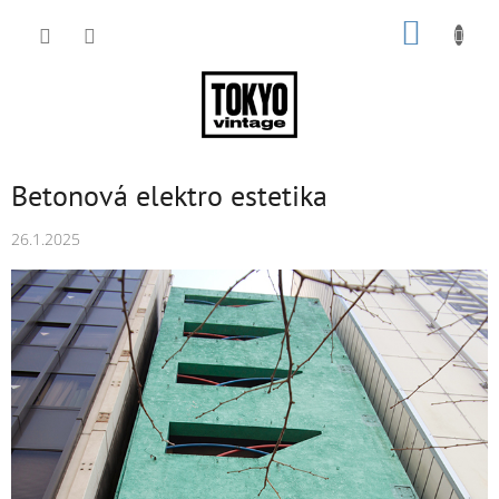
Přejít
NÁKUP
na
obsah
KOŠÍK
Betonová elektro estetika
26.1.2025