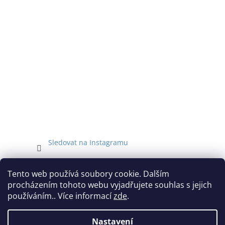
Sledovat na Instagramu
Facebook
Tento web používá soubory cookie. Dalším
procházením tohoto webu vyjadřujete souhlas s jejich
používáním.. Více informací
zde
.
Nastavení
Vytvořil Shoptet