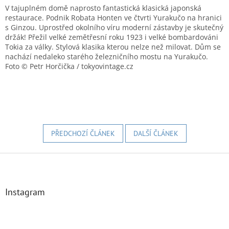
V tajuplném domě naprosto fantastická klasická japonská
restaurace. Podnik Robata Honten ve čtvrti Yurakučo na hranici
s Ginzou. Uprostřed okolního víru moderní zástavby je skutečný
držák! Přežil velké zemětřesní roku 1923 i velké bombardováni
Tokia za války. Stylová klasika kterou nelze než milovat. Dům se
nachází nedaleko starého železničního mostu na Yurakučo.
Foto © Petr Horčička / tokyovintage.cz
PŘEDCHOZÍ ČLÁNEK
DALŠÍ ČLÁNEK
Z
á
p
a
Instagram
t
í