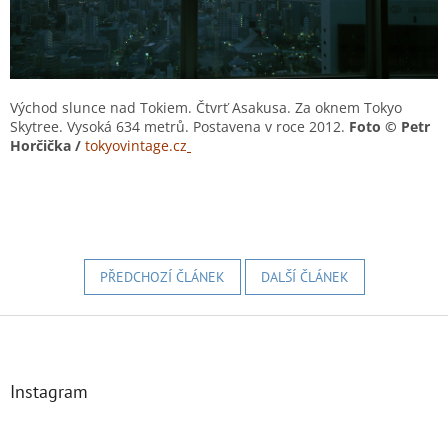
Východ slunce nad Tokiem. Čtvrť Asakusa. Za oknem Tokyo
Skytree. Vysoká 634 metrů. Postavena v roce 2012.
Foto © Petr
Horčička /
tokyovintage.cz
PŘEDCHOZÍ ČLÁNEK
DALŠÍ ČLÁNEK
Z
á
p
a
Instagram
t
í