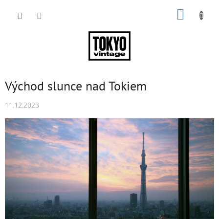
Přejít
NÁKUP
na
obsah
KOŠÍK
Východ slunce nad Tokiem
11.12.2023