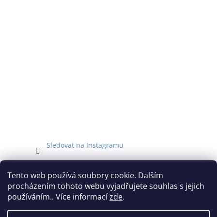
Sledovat na Instagramu
Facebook
Tento web používá soubory cookie. Dalším
procházením tohoto webu vyjadřujete souhlas s jejich
používáním.. Více informací
zde
.