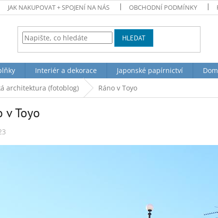
JAK NAKUPOVAT + SPOJENÍ NA NÁS
OBCHODNÍ PODMÍNKY
HLEDAT
plňky
Interiér a dekorace
Japonské papírnictví
Dom
á architektura (fotoblog)
Ráno v Toyo
 v Toyo
23