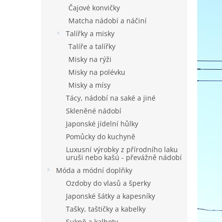
n
Čajové konvičky
e
Matcha nádobí a náčiní
l
Talířky a misky
Talíře a talířky
Misky na rýži
Misky na polévku
Misky a mísy
Tácy, nádobí na saké a jiné
Skleněné nádobí
Japonské jídelní hůlky
Pomůcky do kuchyně
Luxusní výrobky z přírodního laku
uruši nebo kašú - převážně nádobí
Móda a módní doplňky
Ozdoby do vlasů a šperky
Japonské šátky a kapesníky
Tašky, taštičky a kabelky
Sukně a kalhoty