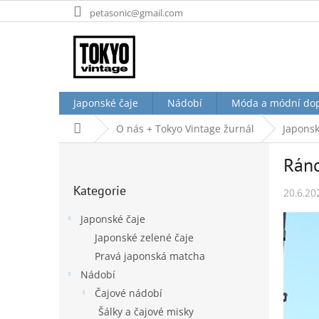
Přejít
petasonic@gmail.com
na
obsah
Japonské čaje
Nádobí
Móda a módní do
Domů
O nás + Tokyo Vintage žurnál
Japonsk
P
Ráno
o
Přeskočit
s
Kategorie
kategorie
20.6.20
t
r
Japonské čaje
a
Japonské zelené čaje
n
Pravá japonská matcha
n
í
Nádobí
p
Čajové nádobí
a
Šálky a čajové misky