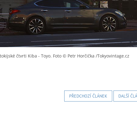
tokijské čtvrti Kiba - Toyo.
Foto © Petr Horčička /Tokyovintage.cz
PŘEDCHOZÍ ČLÁNEK
DALŠÍ ČL