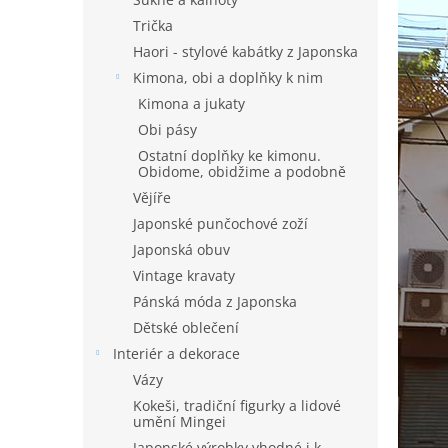
Trička
Haori - stylové kabátky z Japonska
Kimona, obi a doplňky k nim
Kimona a jukaty
Obi pásy
Ostatní doplňky ke kimonu.
Obidome, obidžime a podobně
Vějíře
Japonské punčochové zoží
Japonská obuv
Vintage kravaty
Pánská móda z Japonska
Dětské oblečení
Interiér a dekorace
Vázy
Kokeši, tradiční figurky a lidové
umění Mingei
Japonské výrobky vhodné i k