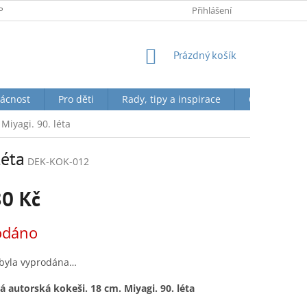
PODMÍNKY OCHRANY OSOBNÍCH ÚDAJŮ
Přihlášení
NÁKUPNÍ
Prázdný košík
KOŠÍK
ácnost
Pro děti
Rady, tipy a inspirace
O nás + Toky
Miyagi. 90. léta
léta
DEK-KOK-012
80 Kč
odáno
 byla vyprodána…
 autorská kokeši. 18 cm. Miyagi. 90. léta