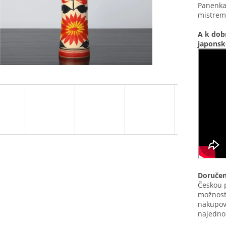
Panenka
mistrem 
A k dob
japonsko
Doručen
Českou 
možnost
nakupova
najednou