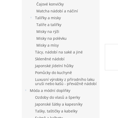
n
Čajové konvičky
e
Matcha nádobí a náčiní
l
Talířky a misky
Talíře a talířky
Misky na rýži
Misky na polévku
Misky a mísy
Tácy, nádobí na saké a jiné
Skleněné nádobí
Japonské jídelní hůlky
Pomůcky do kuchyně
Luxusní výrobky z přírodního laku
uruši nebo kašú - převážně nádobí
Móda a módní doplňky
Ozdoby do vlasů a šperky
Japonské šátky a kapesníky
Tašky, taštičky a kabelky
Sukně a kalhoty