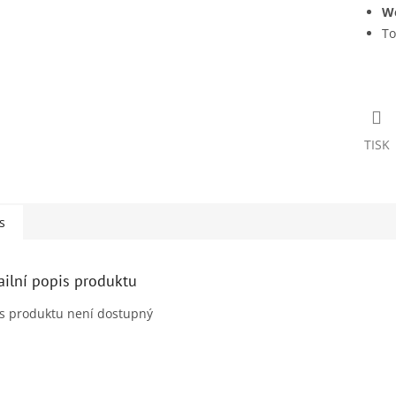
We
To
TISK
s
ailní popis produktu
s produktu není dostupný