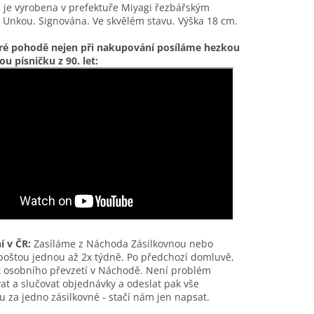
 je vyrobena v prefektuře Miyagi řezbářským
Unkou. Signována. Ve skvělém stavu. Výška 18 cm.
ré pohodě nejen při nakupování posíláme hezkou
u písničku z 90. let:
í v ČR:
Zasíláme z Náchoda Zásilkovnou nebo
poštou jednou až 2x týdně. Po předchozí domluvě,
 osobního převzetí v Náchodě. Není problém
t a slučovat objednávky a odeslat pak vše
 za jedno zásilkovné - stačí nám jen napsat.