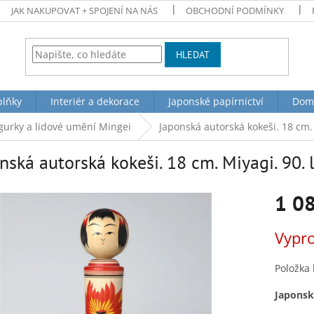
JAK NAKUPOVAT + SPOJENÍ NA NÁS
OBCHODNÍ PODMÍNKY
HLEDAT
plňky
Interiér a dekorace
Japonské papírnictví
Dom
figurky a lidové umění Mingei
Japonská autorská kokeši. 18 cm. 
nská autorská kokeši. 18 cm. Miyagi. 90. 
1 0
Měrná
Vypr
cena:
Položka
Japonská