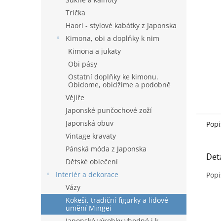
Trička
Haori - stylové kabátky z Japonska
Kimona, obi a doplňky k nim
Kimona a jukaty
Obi pásy
Ostatní doplňky ke kimonu.
Obidome, obidžime a podobně
Vějíře
Japonské punčochové zoží
Japonská obuv
Popi
Vintage kravaty
Pánská móda z Japonska
Det
Dětské oblečení
Interiér a dekorace
Popi
Vázy
Kokeši, tradiční figurky a lidové
umění Mingei
Japonské výrobky vhodné i k