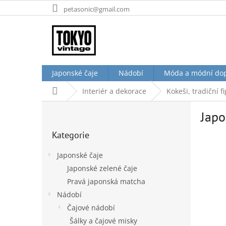
Přejít
petasonic@gmail.com
na
obsah
Japonské čaje
Nádobí
Móda a módní do
Domů
Interiér a dekorace
Kokeši, tradiční 
P
Japo
o
Přeskočit
s
Kategorie
kategorie
t
r
Japonské čaje
a
Japonské zelené čaje
n
Pravá japonská matcha
n
í
Nádobí
p
Čajové nádobí
a
Šálky a čajové misky