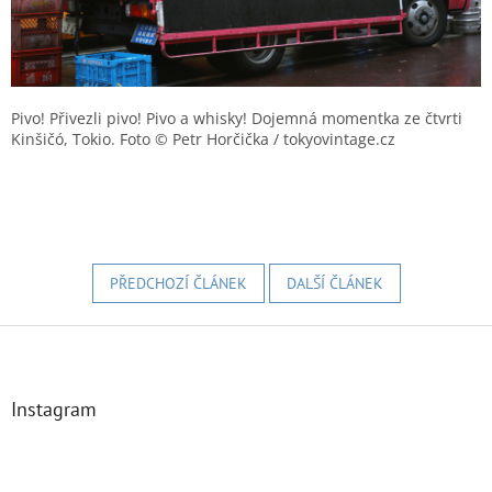
Pivo! Přivezli pivo! Pivo a whisky! Dojemná momentka ze čtvrti
Kinšičó, Tokio. Foto © Petr Horčička / tokyovintage.cz
PŘEDCHOZÍ ČLÁNEK
DALŠÍ ČLÁNEK
Z
á
p
a
Instagram
t
í