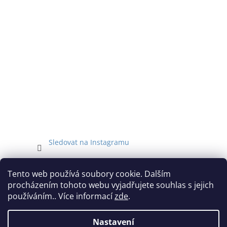
Sledovat na Instagramu
Facebook
Tento web používá soubory cookie. Dalším
procházením tohoto webu vyjadřujete souhlas s jejich
používáním.. Více informací
zde
.
Nastavení
Vytvořil Shoptet