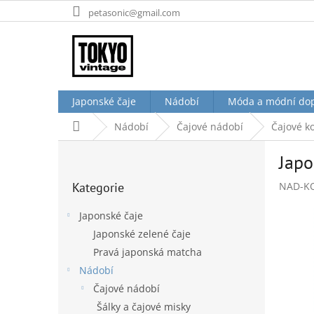
Přejít
petasonic@gmail.com
na
obsah
Japonské čaje
Nádobí
Móda a módní do
Domů
Nádobí
Čajové nádobí
Čajové k
P
Japo
o
Přeskočit
s
Kategorie
NAD-K
kategorie
t
r
Japonské čaje
a
Japonské zelené čaje
n
Pravá japonská matcha
n
í
Nádobí
p
Čajové nádobí
a
Šálky a čajové misky