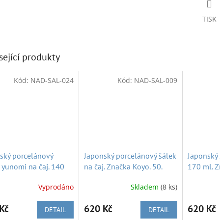
TISK
sející produkty
Kód:
NAD-SAL-024
Kód:
NAD-SAL-009
ský porcelánový
Japonský porcelánový šálek
Japonský 
, yunomi na čaj. 140
na čaj. Značka Koyo. 50.
170 ml. Z
. léta. Nepoužitý
léta. Nepoužitý
60. léta. 
Vyprodáno
Skladem
(8 ks)
Kč
620 Kč
620 Kč
DETAIL
DETAIL