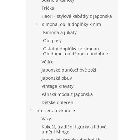
Trička
Haori - stylové kabátky z Japonska
Kimona, obi a doplňky k nim
Kimona a jukaty
Obi pásy
Ostatní doplňky ke kimonu.
Obidome, obidžime a podobně
Vějíře
Japonské punčochové zoží
Japonská obuv
Vintage kravaty
Pánská móda z Japonska
Dětské oblečení
Interiér a dekorace
Vázy
Kokeši, tradiční figurky a lidové
umění Mingei
Japonské výrobky vhodné i k