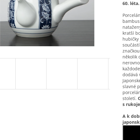
60. léta
Porcelán
bambusu.
natažený
kratší b
hubičky 
součástí
značkou
několik 
nerovnos
každoden
dodává v
Japonské
slavné p
porcelán
století.
s rukoje
A k dob
japonsko