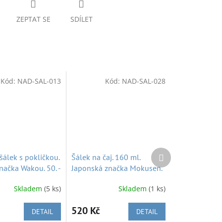
ZEPTAT SE
SDÍLET
Kód:
NAD-SAL-013
Kód:
NAD-SAL-028
Další
šálek s pokličkou.
Šálek na čaj. 160 ml.
produkt
načka Wakou. 50. -
Japonská značka Mokusen.
Nepoužitý
Arita 50. - 60. léta.
Skladem
(5 ks)
Skladem
(1 ks)
Nepoužitý
520 Kč
DETAIL
DETAIL