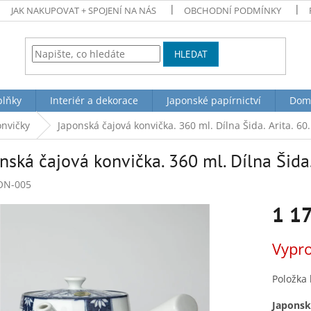
JAK NAKUPOVAT + SPOJENÍ NA NÁS
OBCHODNÍ PODMÍNKY
HLEDAT
plňky
Interiér a dekorace
Japonské papírnictví
Dom
onvičky
Japonská čajová konvička. 360 ml. Dílna Šida. Arita. 60
nská čajová konvička. 360 ml. Dílna Šida. 
ON-005
1 1
Měrná
Vypr
cena:
Položka
Japonská