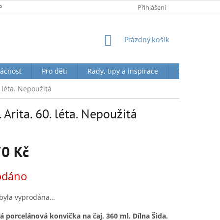
PODMÍNKY OCHRANY OSOBNÍCH ÚDAJŮ
Přihlášení
NÁKUPNÍ
Prázdný košík
KOŠÍK
ácnost
Pro děti
Rady, tipy a inspirace
O nás + Toky
. léta. Nepoužitá
Arita. 60. léta. Nepoužitá
70 Kč
odáno
 byla vyprodána…
 porcelánová konvička na čaj. 360 ml. Dílna Šida.