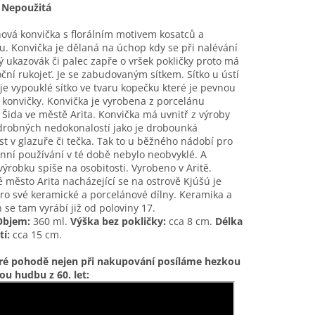
. Nepoužitá
ová konvička s florálním motivem kosatců a
 Konvička je dělaná na úchop kdy se při nalévání
 ukazovák či palec zapře o vršek pokličky proto má
oční rukojeť. Je se zabudovaným sítkem. Sítko u ústí
je vypouklé sítko ve tvaru kopečku které je pevnou
 konvičky. Konvička je vyrobena z porcelánu
 Šida
ve městě Arita. Konvička má uvnitř z výroby
drobných nedokonalostí jako je drobounká
t v glazuře či tečka. Tak to u běžného nádobí pro
ní používání v té době nebylo neobvyklé. A
ýrobku spíše na osobitosti. Vyrobeno v Aritě.
 město Arita nacházející se na ostrově Kjúšú je
ro své keramické a porcelánové dílny. Keramika a
 se tam vyrábí již od poloviny 17.
Objem:
360 ml.
Výška bez pokličky:
cca 8 cm.
Délka
tí:
cca 15 cm.
ré pohodě nejen při nakupování posíláme hezkou
u hudbu z 60. let: