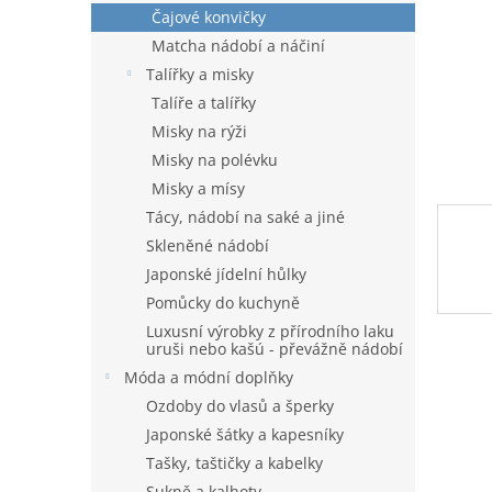
n
Čajové konvičky
e
Matcha nádobí a náčiní
l
Talířky a misky
Talíře a talířky
Misky na rýži
Misky na polévku
Misky a mísy
Tácy, nádobí na saké a jiné
Skleněné nádobí
Japonské jídelní hůlky
Pomůcky do kuchyně
Luxusní výrobky z přírodního laku
uruši nebo kašú - převážně nádobí
Móda a módní doplňky
Ozdoby do vlasů a šperky
Japonské šátky a kapesníky
Tašky, taštičky a kabelky
Sukně a kalhoty