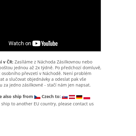
í v ČR:
Zasíláme z Náchoda Zásilkovnou nebo
poštou jednou až 2x týdně. Po předchozí domluvě,
 osobního převzetí v Náchodě. Není problém
t a slučovat objednávky a odeslat pak vše
 za jedno zásilkovné - stačí nám jen napsat.
 also ship from
Czech to:
 ship to another EU country, please contact us