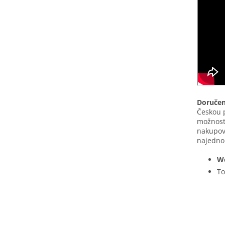
Doručen
Českou 
možnost
nakupova
najednou
We
To