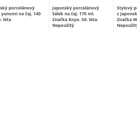
ský porcelánový
Japonský porcelánový
Stylový p
, yunomi na čaj. 140
šálek na čaj. 170 ml.
z Japonska
. léta
Značka Koyo. 50. léta.
Značka W
Nepoužitý
Nepoužit
ný motivem tsubaki -
ií.
Lyrizující abstraktní motiv
Abstraktní
žitý.
Vyroben v Aritě v
na růžovém pozadí. Některé
se zlatým
tech. Město Arita
z trojlístků jsou zvýrazněny
originální
zející se na ostrově
zlatou barvou. Krásný
kterého je
 v prefektuře Saga je
představitel japonského
doby ve k
é pro své keramické a
showa designu své doby.
170 ml. V
lánové dílny.
Jedná se o moderní šálek
Japonsku
ika a porcelán (Arita-
japonské každodennosti
Šálků mám
se tam vyrábí již od
konce 50. let. Šálek může
mají zbar
ny 17. století.
mít občasnou nepatrnou
do tmavě
nedokonalost v glazuře, tak
snímku.
objem:
140 ml
jak bylo u tohoto druhu
výška:
7,5 cm
nádobí pro všední použití v
A k dobr
té době obvyklé. Vyrobeno
při naku
obré pohodě nejen
značkou Koyo.
hezkou j
akupování posíláme
písničku 
u japonskou
výška:
8,4 cm
čku z roku 1987:
objem:
170 ml