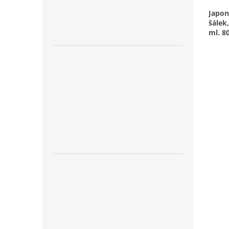
Japon
šálek
ml. 80
Zdobe
kamél
Nepou
80. lé
nachá
Kjúšú
slavn
porce
Keram
yaki) 
polovi
A k d
při n
hezko
písni