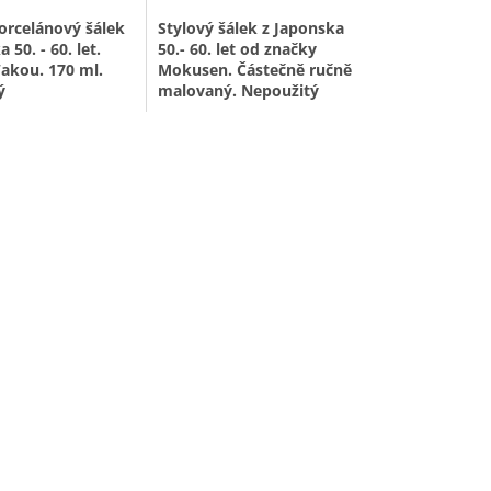
orcelánový šálek
Stylový šálek z Japonska
 50. - 60. let.
50.- 60. let od značky
akou. 170 ml.
Mokusen. Částečně ručně
ý
malovaný. Nepoužitý
 rytmizující vzor
Design šálku výrazně odráží
i prvky. Výrazný
charakteristické estetické
 design, do
vlivy doby v které vznikl.
 otištěn šówa styl
Působivý příklad moderního
teré vznikl. Objem
šówa stylu typického pro
yrobeno v
Japonsko 50. a 60. let. Zlatá
 značkou Wakou.
barva malována ručně.
e víc a některé
Stěny má silnější, základnu
vení trochu více
bytelnější. Objem 160 ml.
 modré než ten na
Vyroben ve městě Arita.
Japonské město Arita
nacházející se na ostrově
é pohodě nejen
Kjúšú je slavné pro své
pování posíláme
keramické a porcelánové
aponskou
dílny. Keramika a porcelán
z roku 1962:
se tam vyrábí již od
poloviny 17. století.