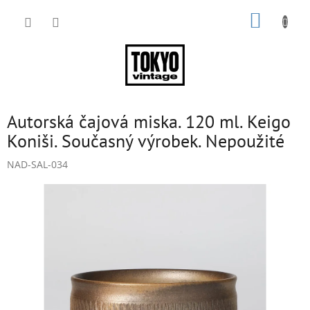
Přejít
NÁKUP
na
obsah
KOŠÍK
Autorská čajová miska. 120 ml. Keigo
Koniši. Současný výrobek. Nepoužité
NAD-SAL-034