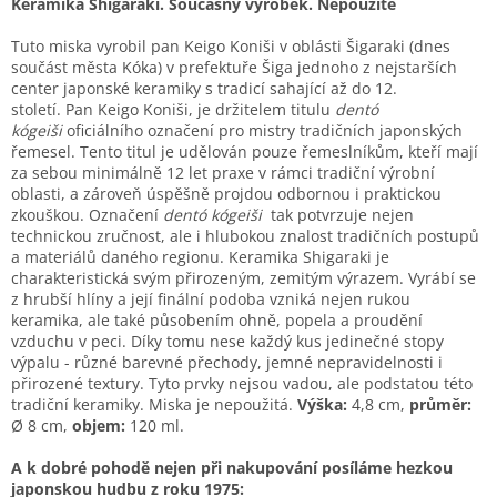
Keramika Shigaraki. Současný výrobek. Nepoužité
Tuto miska vyrobil pan Keigo Koniši v oblásti Šigaraki (dnes
součást města Kóka) v prefektuře Šiga jednoho z nejstarších
center japonské keramiky s tradicí sahající až do 12.
století. Pan
Keigo Koniši
, je držitelem titulu
dentó
kógeiši
oficiálního označení pro mistry tradičních japonských
řemesel. Tento titul je udělován pouze řemeslníkům, kteří mají
za sebou minimálně 12 let praxe v rámci tradiční výrobní
oblasti, a zároveň úspěšně projdou odbornou i praktickou
zkouškou. Označení
dentó kógeiši
tak potvrzuje nejen
technickou zručnost, ale i hlubokou znalost tradičních postupů
a materiálů daného regionu. Keramika Shigaraki je
charakteristická svým přirozeným, zemitým výrazem. Vyrábí se
z hrubší hlíny a její finální podoba vzniká nejen rukou
keramika, ale také působením ohně, popela a proudění
vzduchu v peci. Díky tomu nese každý kus jedinečné stopy
výpalu - různé barevné přechody, jemné nepravidelnosti i
přirozené textury. Tyto prvky nejsou vadou, ale podstatou této
tradiční keramiky. Miska je nepoužitá.
Výška:
4,8 cm,
průměr:
Ø 8 cm,
objem:
120 ml.
A k dobré pohodě nejen při nakupování posíláme hezkou
japonskou hudbu z roku 1975: