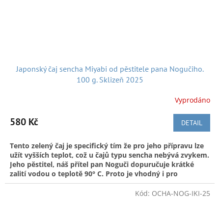
Japonský čaj sencha Miyabi od pěstitele pana Nogučiho.
100 g. Sklizeň 2025
Vyprodáno
580 Kč
DETAIL
Tento zelený čaj je specifický tím že pro jeho přípravu lze
užít vyšších teplot, což u čajů typu sencha nebývá zvykem.
Jeho pěstitel, náš přítel pan Noguči dopuručuje krátké
zalití vodou o teplotě 90° C. Proto je vhodný i pro
začátečníky nebo ty kteří nemají s přípravou zeleného čaje
zkušenost. Sencha je převážně z kultivaru Yabukita.
Kód:
OCHA-NOG-IKI-25
Sklizeň, 2025. Balení po 100 g