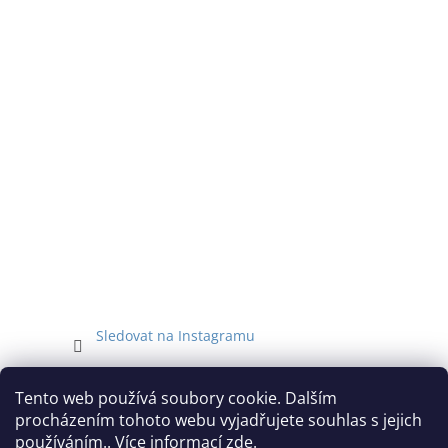
t
í
Sledovat na Instagramu
Facebook
Tento web používá soubory cookie. Dalším
procházením tohoto webu vyjadřujete souhlas s jejich
používáním.. Více informací
zde
.