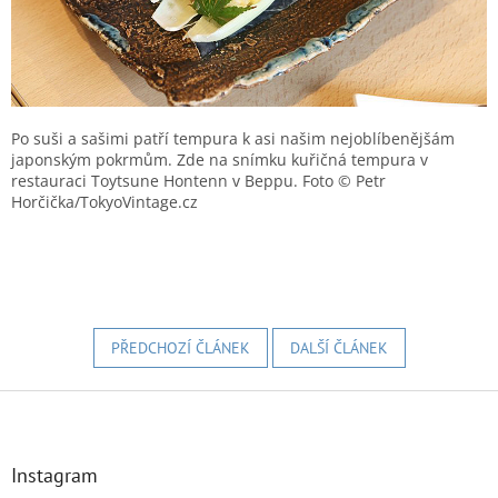
Po suši a sašimi patří tempura k asi našim nejoblíbenějšám
japonským pokrmům. Zde na snímku kuřičná tempura v
restauraci Toytsune Hontenn v Beppu. Foto © Petr
Horčička/TokyoVintage.cz
PŘEDCHOZÍ ČLÁNEK
DALŠÍ ČLÁNEK
Z
á
p
a
Instagram