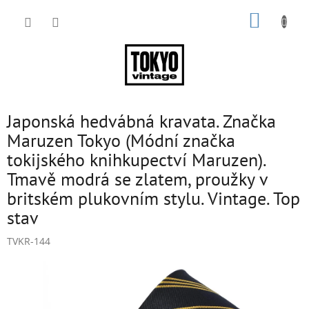
Přejít
NÁKUP
na
obsah
KOŠÍK
Japonská hedvábná kravata. Značka
Maruzen Tokyo (Módní značka
tokijského knihkupectví Maruzen).
Tmavě modrá se zlatem, proužky v
britském plukovním stylu. Vintage. Top
stav
TVKR-144