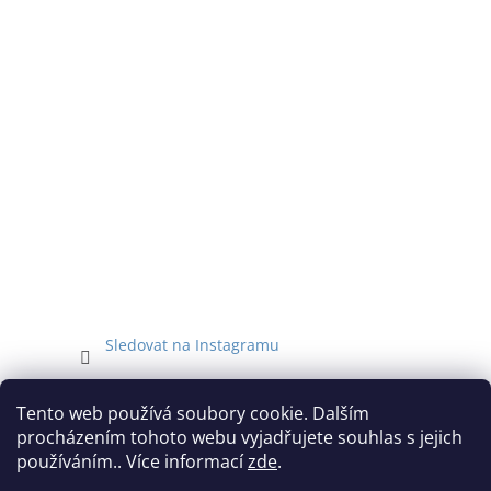
í
Sledovat na Instagramu
Facebook
Tento web používá soubory cookie. Dalším
procházením tohoto webu vyjadřujete souhlas s jejich
používáním.. Více informací
zde
.