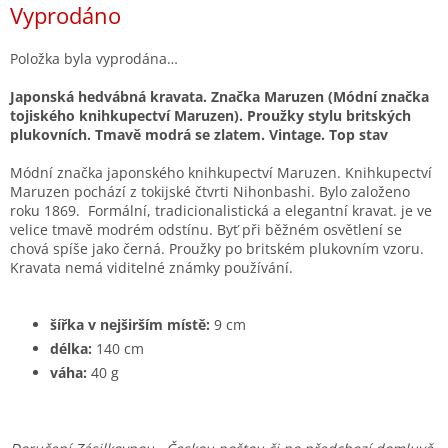
Vyprodáno
cena:
Položka byla vyprodána…
Japonská hedvábná kravata. Značka Maruzen (Módní značka
tojiského knihkupectví Maruzen). Proužky stylu britských
plukovních. Tmavě modrá se zlatem. Vintage. Top stav
Módní značka japonského knihkupectví Maruzen. Knihkupectví
Maruzen pochází z tokijské čtvrti Nihonbashi. Bylo založeno
roku 1869. Formální, tradicionalistická a elegantní kravat. je ve
velice tmavě modrém odstínu. Byť při běžném osvětlení se
chová spíše jako černá. Proužky po britském plukovním vzoru.
Kravata nemá viditelné známky používání.
šířka v nejširším místě:
9 cm
délka:
140 cm
váha:
40 g