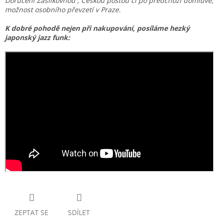
Doručení Zásilkovnou , Českou poštou či po předchozí domluvě,
možnost osobního převzetí v Praze.
K dobré pohodě nejen při nakupování, posíláme
hezký
japonský jazz funk:
ZEPTAT SE
SDÍLET