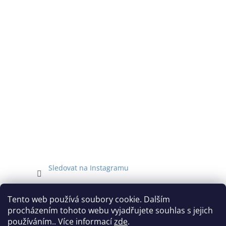
í
Sledovat na Instagramu
Facebook
Tento web používá soubory cookie. Dalším
procházením tohoto webu vyjadřujete souhlas s jejich
používáním.. Více informací
zde
.