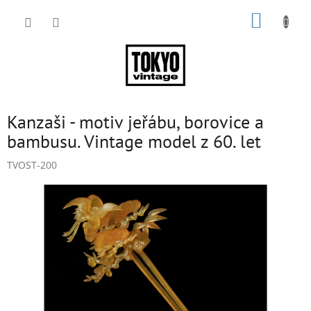
Přejít
NÁKUP
na
obsah
KOŠÍK
Kanzaši - motiv jeřábu, borovice a
bambusu. Vintage model z 60. let
TVOST-200