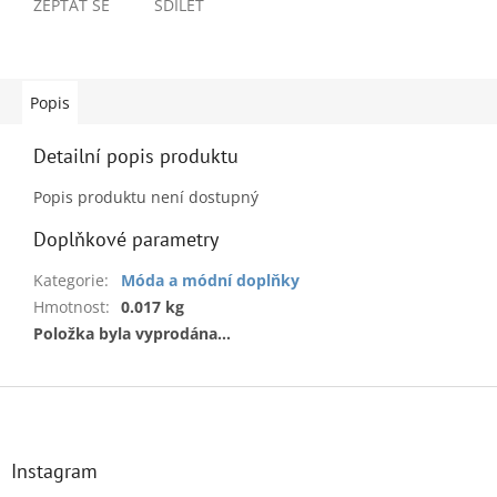
ZEPTAT SE
SDÍLET
Popis
Detailní popis produktu
Popis produktu není dostupný
Doplňkové parametry
Kategorie
:
Móda a módní doplňky
Hmotnost
:
0.017 kg
Položka byla vyprodána…
Z
á
p
a
Instagram
t