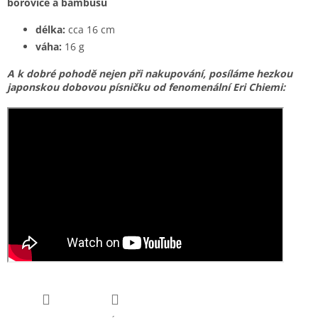
borovice a bambusu
délka:
cca 16 cm
váha:
16 g
A k dobré pohodě nejen při nakupování, posíláme
hezkou
japonskou dobovou písničku od fenomenální Eri Chiemi: