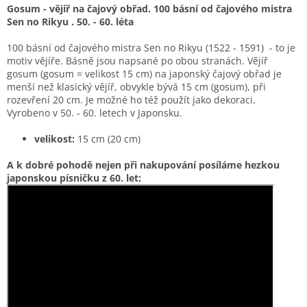
Gosum - vějíř na čajový obřad. 100 básní od čajového mistra
Sen no Rikyu . 50. - 60. léta
100 básní od čajového mistra Sen no Rikyu (1522 - 1591) - to je
motiv vějíře. Básně jsou napsané po obou stranách. Vějíř
gosum (gosum = velikost 15 cm) na japonský čajový obřad je
menší než klasický vějíř, obvykle bývá 15 cm (gosum), při
rozevření 20 cm. Je možné ho též použít jako dekoraci.
Vyrobeno v 50. - 60. letech v Japonsku.
velikost:
15 cm (20 cm)
A k dobré pohodě nejen při nakupování posíláme hezkou
japonskou písničku z 60. let: