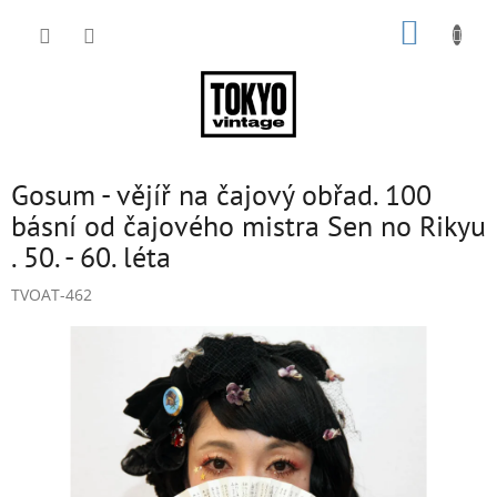
Přejít
NÁKUP
na
obsah
KOŠÍK
Gosum - vějíř na čajový obřad. 100
básní od čajového mistra Sen no Rikyu
. 50. - 60. léta
TVOAT-462