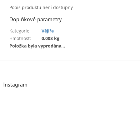
Popis produktu není dostupný
Doplňkové parametry
Kategorie
:
Vějíře
Hmotnost
:
0.008 kg
Položka byla vyprodána…
Z
á
p
a
Instagram
t
í