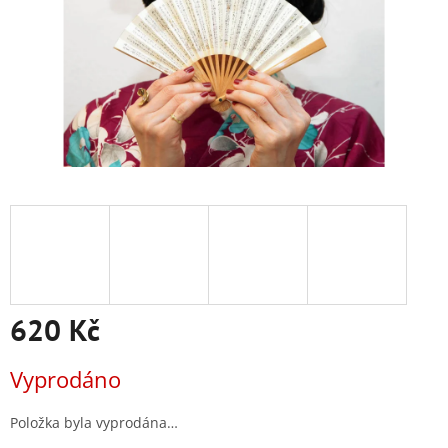
620 Kč
Měrná
Vyprodáno
cena:
Položka byla vyprodána…