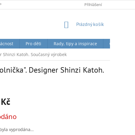
PODMÍNKY OCHRANY OSOBNÍCH ÚDAJŮ
Přihlášení
NÁKUPNÍ
Prázdný košík
KOŠÍK
ácnost
Pro děti
Rady, tipy a inspirace
O nás + Toky
er Shinzi Katoh. Současný výrobek
olnička". Designer Shinzi Katoh.
 Kč
odáno
 byla vyprodána…