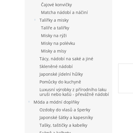
n
Čajové konvičky
e
Matcha nádobí a náčiní
l
Talířky a misky
Talíře a talířky
Misky na rýži
Misky na polévku
Misky a mísy
Tácy, nádobí na saké a jiné
Skleněné nádobí
Japonské jídelní hůlky
Pomůcky do kuchyně
Luxusní výrobky z přírodního laku
uruši nebo kašú - převážně nádobí
Móda a módní doplňky
Ozdoby do vlasů a šperky
Japonské šátky a kapesníky
Tašky, taštičky a kabelky
Sukně a kalhoty