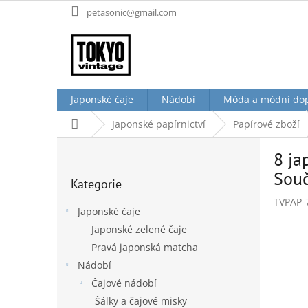
Přejít
petasonic@gmail.com
na
obsah
Japonské čaje
Nádobí
Móda a módní do
Domů
Japonské papírnictví
Papírové zboží
P
8 ja
o
Přeskočit
s
Souč
Kategorie
kategorie
t
TVPAP-
r
Japonské čaje
a
Japonské zelené čaje
n
Pravá japonská matcha
n
í
Nádobí
p
Čajové nádobí
a
Šálky a čajové misky