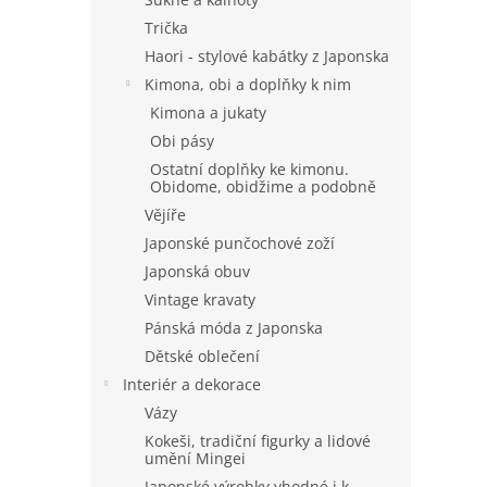
Trička
Haori - stylové kabátky z Japonska
Kimona, obi a doplňky k nim
Kimona a jukaty
Obi pásy
Ostatní doplňky ke kimonu.
Obidome, obidžime a podobně
Vějíře
Japonské punčochové zoží
Japonská obuv
Vintage kravaty
Pánská móda z Japonska
Dětské oblečení
Interiér a dekorace
Vázy
Kokeši, tradiční figurky a lidové
umění Mingei
Japonské výrobky vhodné i k