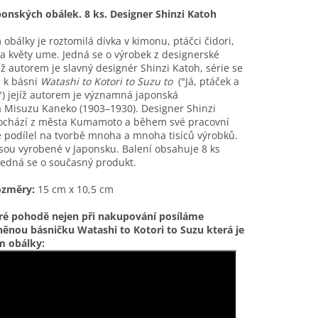
ponských obálek. 8 ks. Designer Shinzi Katoh
obálky je roztomilá dívka v kimonu, ptáčci čidori,
 a květy ume. Jedná se o výrobek z designerské
již autorem je slavný designér Shinzi Katoh, série se
 k básni
Watashi to Kotori to Suzu to
("Já, ptáček a
") jejíž autorem je významná japonská
a
Misuzu Kaneko
(
1903–1930).
Designer Shinzi
ochází z města Kumamoto a během své pracovní
 podílel na tvorbě mnoha a mnoha tisíců výrobků.
sou vyrobené v Japonsku. Balení obsahuje 8 ks
Jedná se o současný produkt.
ozměry:
15 cm x 10,5 cm
ré pohodě nejen při nakupování posíláme
ěnou básničku Watashi to Kotori to Suzu která je
 obálky: