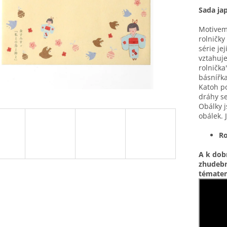
Sada ja
Motivem 
rolničky
série je
vztahuje
rolnička
básnířk
Katoh p
dráhy se
Obálky j
obálek. 
R
A k dob
zhudebn
tématem