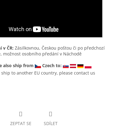
í v ČR:
Zásilkovnou, Českou poštou či po předchozí
, možnost osobního předání v Náchodě
 also ship from
Czech to:
 ship to another EU country, please contact us
ZEPTAT SE
SDÍLET