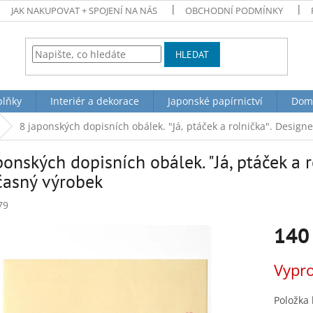
JAK NAKUPOVAT + SPOJENÍ NA NÁS
OBCHODNÍ PODMÍNKY
HLEDAT
plňky
Interiér a dekorace
Japonské papírnictví
Dom
8 japonských dopisních obálek. "Já, ptáček a rolnička". Design
ponských dopisních obálek. "Já, ptáček a r
asný výrobek
79
140
Měrná
Vypr
cena:
Položka