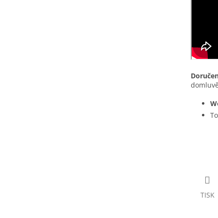
Doručen
domluvě
We
To
TISK