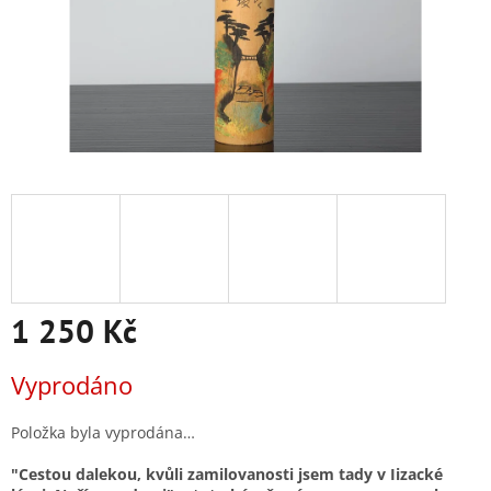
1 250 Kč
Měrná
Vyprodáno
cena:
Položka byla vyprodána…
"Cestou dalekou, kvůli zamilovanosti jsem tady v Iizacké