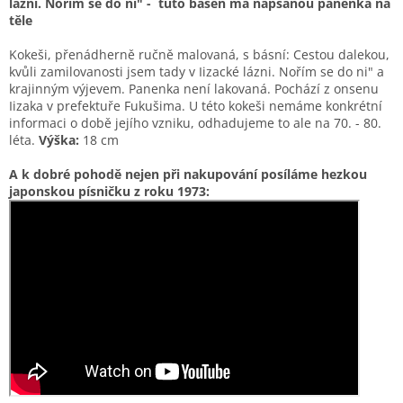
lázni. Nořím se do ni" - tuto báseň má napsanou panenka na
těle
Kokeši, přenádherně ručně malovaná, s básní: Cestou dalekou,
kvůli zamilovanosti jsem tady v Iizacké lázni. Nořím se do ni" a
krajinným výjevem. Panenka není lakovaná. Pochází z onsenu
Iizaka v prefektuře Fukušima. U této kokeši n
emáme konkrétní
informaci o době jejího vzniku, odhadujeme to ale na 70. - 80.
léta.
Výška:
18 cm
A k dobré pohodě nejen při nakupování posíláme hezkou
japonskou písničku z roku 1973: