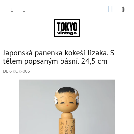
Přejít
NÁKUP
na
obsah
KOŠÍK
Japonská panenka kokeši Iizaka. S
tělem popsaným básní. 24,5 cm
DEK-KOK-005