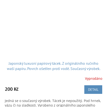
Japonský luxusní papírový tácek. Z originálního ručního
waši papíru. Povrch ošetřen proti vodě. Současný výrobek.
Nepoužitý
Vyprodáno
200 Kč
DETAIL
Jedná se o současný výrobek. Tácek je nepoužitý. Pod hrnek,
vázu či na sladkosti. Vyrobeno z originálního japonského