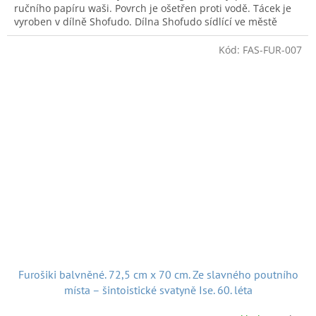
ručního papíru waši. Povrch je ošetřen proti vodě. Tácek je
vyroben v dílně Shofudo.
Dílna Shofudo sídlící ve městě
Kjóto je tradiční dílna věnující se papírovému zboží. Vyrábí
ho od roku 1893.
Kód:
FAS-FUR-007
rozměr:
12,7 cm x 17,7 cm
váha:
17 g
Na snímku dílna Shofudo kde se tácek vyrobil:
Furošiki balvněné. 72,5 cm x 70 cm. Ze slavného poutního
místa – šintoistické svatyně Ise. 60. léta