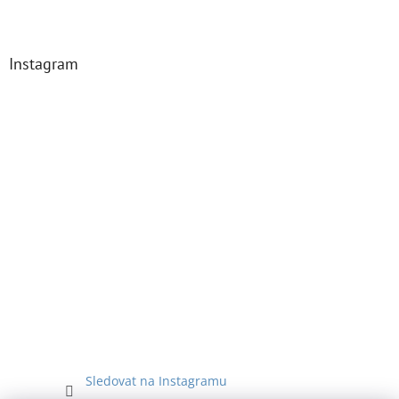
Z
á
p
a
Instagram
t
í
Sledovat na Instagramu