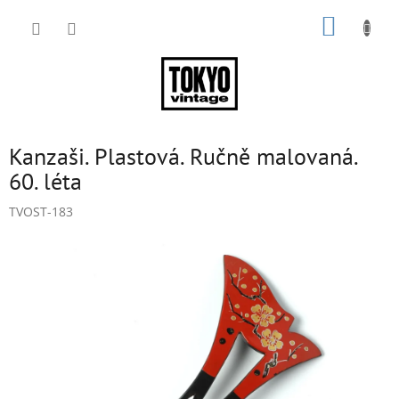
Přejít
NÁKUP
na
obsah
KOŠÍK
Kanzaši. Plastová. Ručně malovaná.
60. léta
TVOST-183