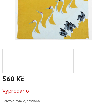
560 Kč
Měrná
Vyprodáno
cena:
Položka byla vyprodána…