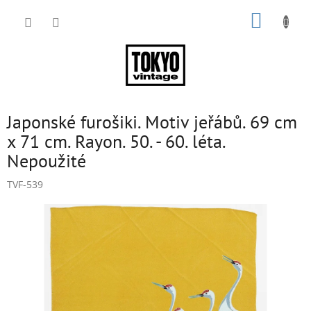
Přejít
NÁKUP
na
obsah
KOŠÍK
Japonské furošiki. Motiv jeřábů. 69 cm
x 71 cm. Rayon. 50. - 60. léta.
Nepoužité
TVF-539