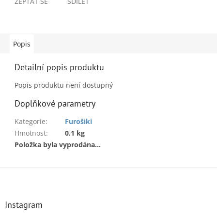
ZEPTAT SE
SDÍLET
Popis
Detailní popis produktu
Popis produktu není dostupný
Doplňkové parametry
Kategorie
:
Furošiki
Hmotnost
:
0.1 kg
Položka byla vyprodána…
Z
á
p
a
Instagram
t