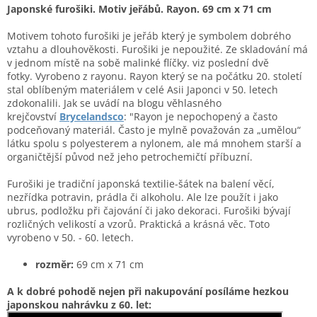
Japonské furošiki. Motiv jeřábů. Rayon. 69 cm x 71 cm
Motivem tohoto furošiki je jeřáb který je symbolem dobrého
vztahu a dlouhověkosti. Furošiki je nepoužité. Ze skladování má
v jednom místě na sobě malinké flíčky. viz poslední dvě
fotky.
Vyrobeno z rayonu. Rayon který se na počátku 20. století
stal oblíbeným materiálem v celé Asii Japonci v 50. letech
zdokonalili. Jak se uvádí na blogu věhlasného
krejčovství
Brycelandsco
: "Rayon je nepochopený a často
podceňovaný materiál. Často je mylně považován za „umělou“
látku spolu s polyesterem a nylonem, ale má mnohem starší a
organičtější původ než jeho petrochemičtí příbuzní.
Furošiki je tradiční japonská textilie-šátek na balení věcí,
nezřídka potravin, prádla či alkoholu. Ale lze použít i jako
ubrus, podložku při čajování či jako dekoraci. Furošiki bývají
rozličných velikostí a vzorů. Praktická a krásná věc. Toto
vyrobeno v 50. - 60. letech.
rozměr:
69
cm x 71 cm
A k dobré pohodě nejen při nakupování posíláme hezkou
japonskou nahrávku z 60. let: