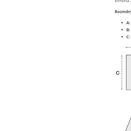
kimona 
Rozměr
A
B
C