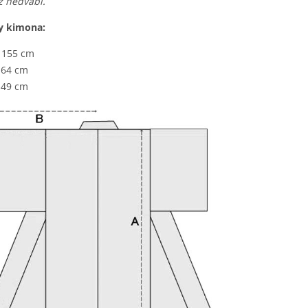
z hedvábí.
y kimona:
:
155 cm
:
64 cm
:
49 cm