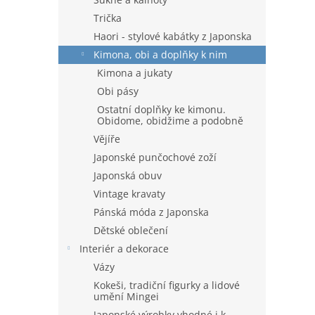
Trička
Haori - stylové kabátky z Japonska
Kimona, obi a doplňky k nim
Kimona a jukaty
Obi pásy
Ostatní doplňky ke kimonu.
Obidome, obidžime a podobně
Vějíře
Japonské punčochové zoží
Japonská obuv
Vintage kravaty
Pánská móda z Japonska
Dětské oblečení
Interiér a dekorace
Vázy
Kokeši, tradiční figurky a lidové
umění Mingei
Japonské výrobky vhodné i k