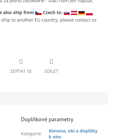
 za jedno zásilkovné - stačí nám jen napsat.
 also ship from
Czech to:
 ship to another EU country, please contact us
ZEPTAT SE
SDÍLET
Doplňkové parametry
Kimona, obi a doplňky
Kategorie
:
k nim