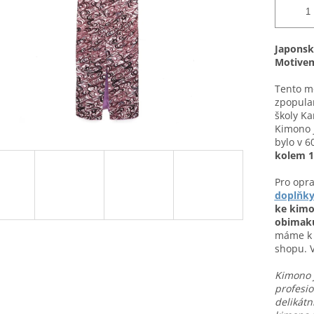
Japonské
Motivem
Tento mo
zpopular
školy Ka
Kimono j
bylo v 60
kolem 1
Pro opr
doplňk
ke kim
obimaku
máme k 
shopu. V
Kimono j
profesio
delikátn