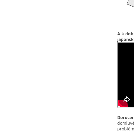
A k dob
japonsk
Doručen
domluvě
problém 