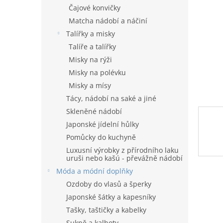
n
Čajové konvičky
e
Matcha nádobí a náčiní
l
Talířky a misky
Talíře a talířky
Misky na rýži
Misky na polévku
Misky a mísy
Tácy, nádobí na saké a jiné
Skleněné nádobí
Japonské jídelní hůlky
Pomůcky do kuchyně
Luxusní výrobky z přírodního laku
uruši nebo kašú - převážně nádobí
Móda a módní doplňky
Ozdoby do vlasů a šperky
Japonské šátky a kapesníky
Tašky, taštičky a kabelky
Sukně a kalhoty