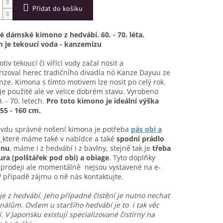
Přidat do košíku
 dámské kimono z hedvábí. 60. - 70. léta.
 je tekoucí voda - kanzemizu
tiv tekoucí či vířící vody začal nosit a
izoval herec tradičního divadla nó Kanze Dayuu ze
nze. Kimona s tímto motivem lze nosit po celý rok.
e použité ale ve velice dobrém stavu. Vyrobeno
. - 70. letech.
Pro toto kimono je ideální výška
55 - 160 cm.
avdu správné nošení kimona je potřeba
pás obi a
y
které máme také v nabídce a také
spodní prádlo
onu
, máme i z hedvábí i z bavlny, stejně tak je
třeba
ra (polštářek pod obi) a obiage
. Tyto doplňky
prodeji ale momentálně nejsou vystavené na e-
 případě zájmu o ně nás kontaktujte.
e z hedvábí. Jeho případné čistění je nutno nechat
nálům. Ovšem u staršího hedvábí je to i tak věc
í. V Japonsku existují specializované čistírny na