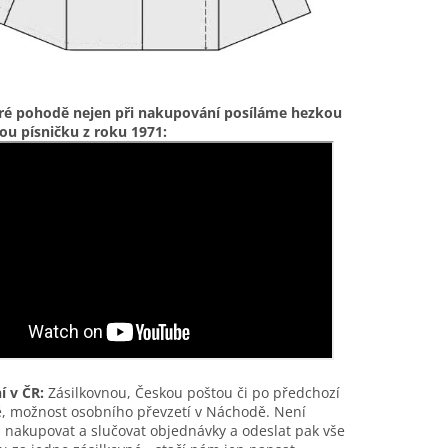
ré pohodě nejen při nakupování posíláme hezkou
ou písničku z roku 1971:
í v ČR:
Zásilkovnou, Českou poštou či po předchozí
, možnost osobního převzetí v Náchodě. Není
nakupovat a slučovat objednávky a odeslat pak vše