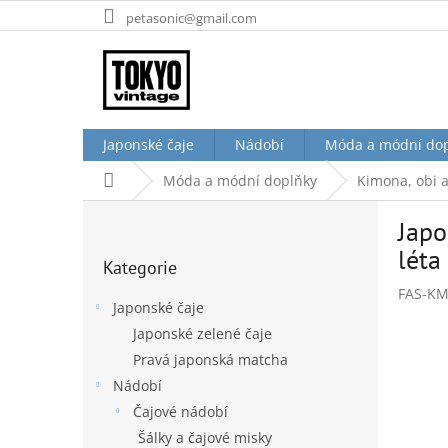
Přejít
petasonic@gmail.com
na
obsah
Japonské čaje
Nádobí
Móda a módní do
Domů
Móda a módní doplňky
Kimona, obi 
P
Japo
o
Přeskočit
s
léta
Kategorie
kategorie
t
FAS-KM
r
Japonské čaje
a
Japonské zelené čaje
n
Pravá japonská matcha
n
í
Nádobí
p
Čajové nádobí
a
Šálky a čajové misky