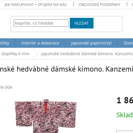
JAK NAKUPOVAT + SPOJENÍ NA NÁS
OBCHODNÍ PODMÍNKY
HLEDAT
plňky
Interiér a dekorace
Japonské papírnictví
Dom
a doplňky k nim
Japonské hedvábné dámské kimono. Kanzemizu. 
nské hedvábné dámské kimono. Kanzemizu.
N-006
1 8
Měrná
Skla
cena: