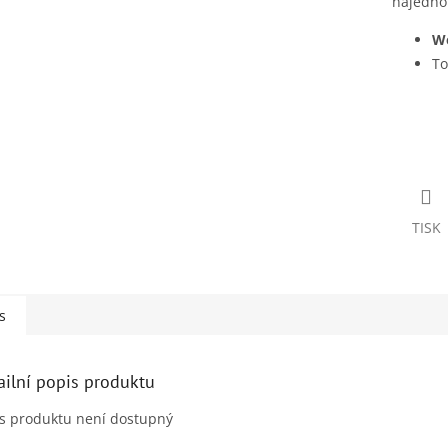
najednou
We
To
TISK
s
ailní popis produktu
s produktu není dostupný