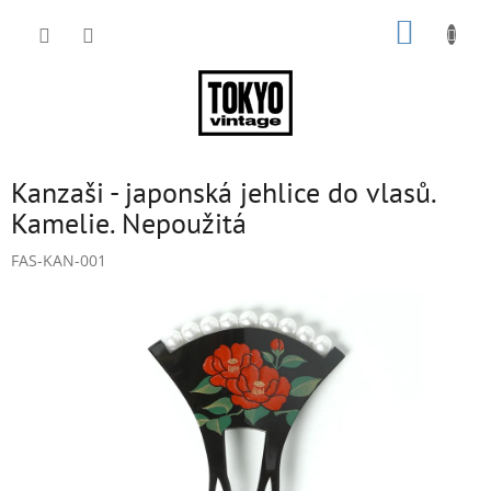
Přejít
NÁKUP
na
obsah
KOŠÍK
Kanzaši - japonská jehlice do vlasů.
Kamelie. Nepoužitá
FAS-KAN-001