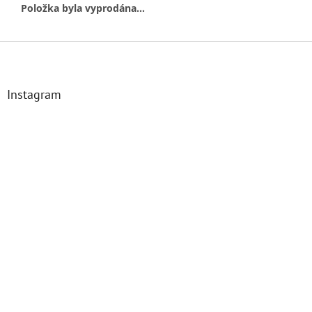
Položka byla vyprodána…
Z
á
p
a
Instagram
t
í