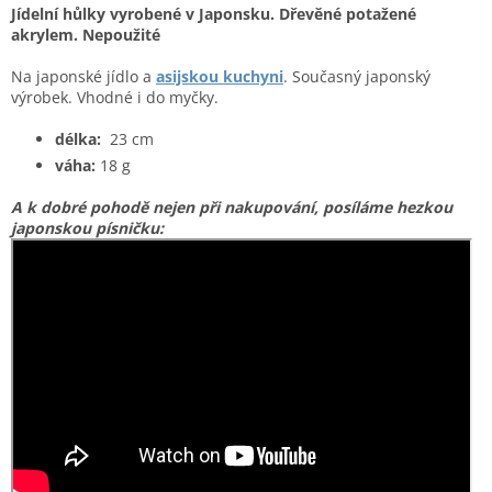
Jídelní hůlky vyrobené v Japonsku. Dřevěné potažené
akrylem. Nepoužité
Na japonské jídlo a
asijskou kuchyni
. Současný japonský
výrobek. Vhodné i do myčky.
délka:
23 cm
váha:
18 g
A k dobré pohodě nejen při nakupování, posíláme hezkou
japonskou písničku: