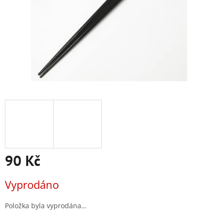
90 Kč
Měrná
Vyprodáno
cena:
Položka byla vyprodána…