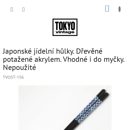
Přejít
NÁKUP
na
obsah
KOŠÍK
Japonské jídelní hůlky. Dřevěné
potažené akrylem. Vhodné i do myčky.
Nepoužité
TVOST-156