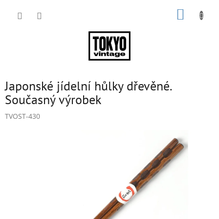
Přejít
NÁKUP
na
obsah
KOŠÍK
Japonské jídelní hůlky dřevěné.
Současný výrobek
TVOST-430