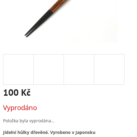
100 Kč
Měrná
Vyprodáno
cena:
Položka byla vyprodána…
Jídelní hůlky dřevěné. Vyrobeno v Japonsku