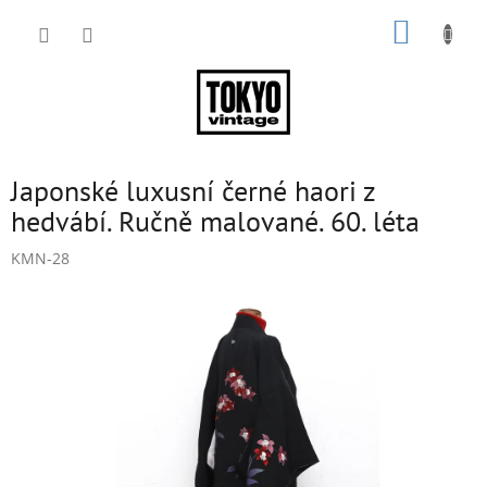
Přejít
NÁKUP
na
obsah
KOŠÍK
Japonské luxusní černé haori z
hedvábí. Ručně malované. 60. léta
KMN-28