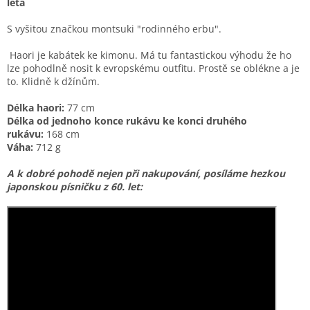
léta
S vyšitou značkou montsuki "rodinného erbu".
Haori je kabátek ke kimonu. Má tu fantastickou výhodu že ho
lze pohodlně nosit k evropskému outfitu. Prostě se oblékne a je
to. Klidně k džínům.
Délka haori:
77 cm
Délka od jednoho konce rukávu ke konci druhého
rukávu:
168 cm
Váha:
712 g
A k dobré pohodě nejen při nakupování, posíláme hezkou
japonskou písničku z 60. let: