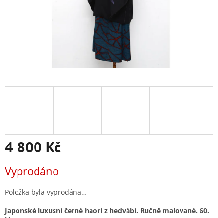
4 800 Kč
Měrná
Vyprodáno
cena:
Položka byla vyprodána…
Japonské luxusní černé haori z hedvábí. Ručně malované. 60.