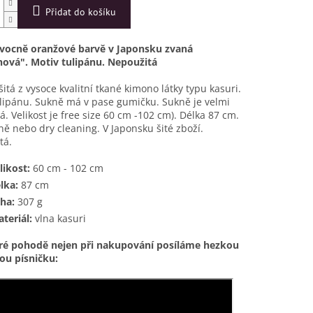
Přidat do košíku
ovocně oranžové barvě v Japonsku zvaná
nová". Motiv tulipánu. Nepoužitá
itá z vysoce kvalitní tkané kimono látky typu kasuri.
lipánu. Sukně má v pase gumičku. Sukně je velmi
. Velikost je free size 60 cm -102 cm). Délka 87 cm.
ně nebo dry cleaning. V Japonsku šité zboží.
tá.
likost:
60 cm - 102 cm
lka:
87 cm
ha:
307 g
teriál:
vlna kasuri
ré pohodě nejen při nakupování posíláme hezkou
ou písničku: