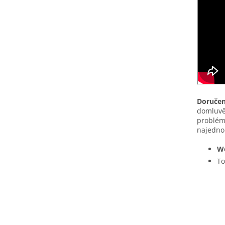
Doručen
domluvě
problém 
najednou
We
To