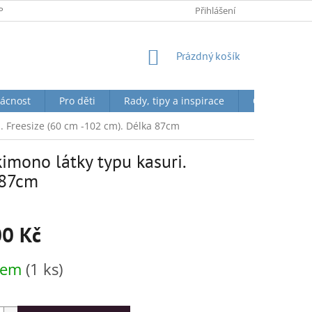
PODMÍNKY OCHRANY OSOBNÍCH ÚDAJŮ
Přihlášení
NÁKUPNÍ
Prázdný košík
KOŠÍK
ácnost
Pro děti
Rady, tipy a inspirace
O nás + Toky
. Freesize (60 cm -102 cm). Délka 87cm
imono látky typu kasuri.
 87cm
00 Kč
dem
(1 ks)