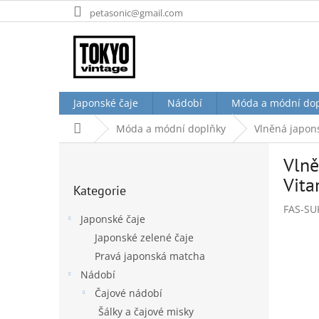
Přejít
petasonic@gmail.com
na
obsah
Japonské čaje
Nádobí
Móda a módní do
Domů
Móda a módní doplňky
Vlněná japons
P
Vlně
o
Přeskočit
s
Vita
Kategorie
kategorie
t
FAS-SU
r
Japonské čaje
a
Japonské zelené čaje
n
Pravá japonská matcha
n
í
Nádobí
p
Čajové nádobí
a
Šálky a čajové misky