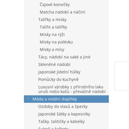
n
Čajové konvičky
e
Matcha nádobí a náčiní
l
Talířky a misky
Talíře a talířky
Misky na rýži
Misky na polévku
Misky a mísy
Tácy, nádobí na saké a jiné
Skleněné nádobí
Japonské jídelní hůlky
Pomůcky do kuchyně
Luxusní výrobky z přírodního laku
uruši nebo kašú - převážně nádobí
Móda a módní doplňky
Ozdoby do vlasů a šperky
Japonské šátky a kapesníky
Tašky, taštičky a kabelky
Sukně a kalhoty