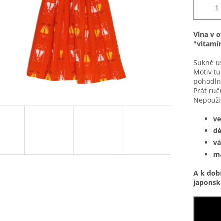
Vlna v 
"vitamí
Sukně uš
Motiv tu
pohodlná
Prát ruč
Nepouži
ve
dé
vá
ma
A k dob
japonsk