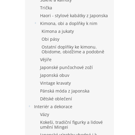
Trička
Haori - stylové kabátky z Japonska
Kimona, obi a doplňky k nim
Kimona a jukaty
Obi pásy
Ostatní doplňky ke kimonu.
Obidome, obidžime a podobně
Vějíře
Japonské punčochové zoží
Japonská obuv
Vintage kravaty
Pánská móda z Japonska
Dětské oblečení
Interiér a dekorace
Vázy
Kokeši, tradiční figurky a lidové
umění Mingei
Japonské výrobky vhodné i k