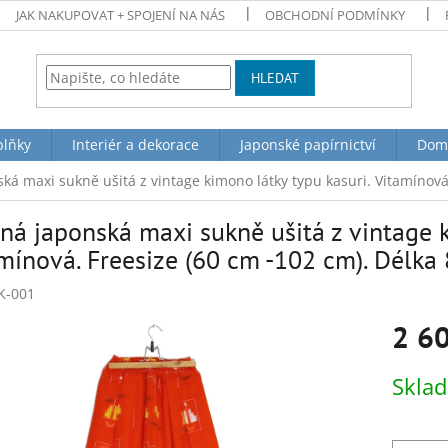
JAK NAKUPOVAT + SPOJENÍ NA NÁS
OBCHODNÍ PODMÍNKY
HLEDAT
plňky
Interiér a dekorace
Japonské papírnictví
Dom
ká maxi sukně ušitá z vintage kimono látky typu kasuri. Vitamínová
ná japonská maxi sukně ušitá z vintage k
mínová. Freesize (60 cm -102 cm). Délka
K-001
2 6
Měrná
Skla
cena: