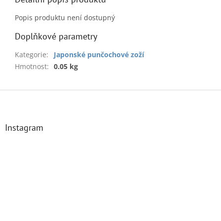
Popis produktu není dostupný
Doplňkové parametry
Kategorie
:
Japonské punčochové zoží
Hmotnost
:
0.05 kg
Z
á
p
a
Instagram
t
í