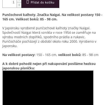
Přidat do košíku
Punčochové kalhoty. Značka Naigai. Na velikost postavy 150 -
165 cm. V
elikost boků: 85 - 98 cm.
V Japonsku vyrobené punčochové kalhoty značky Naigai.
S
polečností Naigai která vznikla v roce 1954 se zaměřuje na
výrobu modních doplňků, spodního prádla a rukavic.
Punčocháče pocházejí z období okolo roku 2000. Vyrobeno v
Japonsku.
Na velikost postavy:
150 - 165 cm,
v
elikost boků:
85 - 98 cm
A k dobré pohodě nejen při nakupování posíláme hezkou
japonskou písničku: