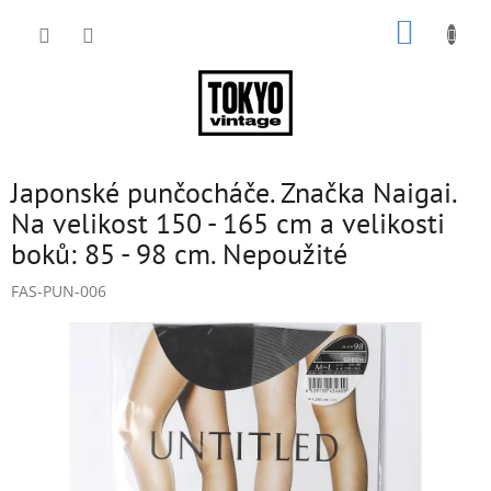
Přejít
NÁKUP
na
obsah
KOŠÍK
Japonské punčocháče. Značka Naigai.
Na velikost 150 - 165 cm a velikosti
boků: 85 - 98 cm. Nepoužité
FAS-PUN-006