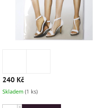
240 Kč
Měrná
Skladem
(1 ks)
cena: