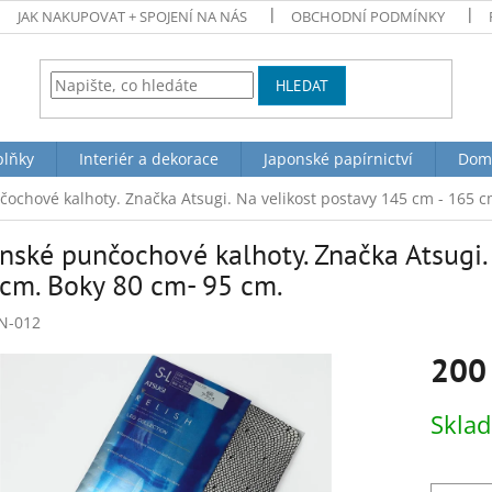
JAK NAKUPOVAT + SPOJENÍ NA NÁS
OBCHODNÍ PODMÍNKY
HLEDAT
plňky
Interiér a dekorace
Japonské papírnictví
Dom
ochové kalhoty. Značka Atsugi. Na velikost postavy 145 cm - 165 c
nské punčochové kalhoty. Značka Atsugi.
cm. Boky 80 cm- 95 cm.
N-012
200
Měrná
Skla
cena: