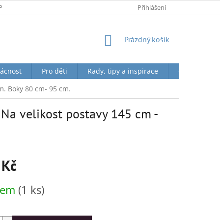
PODMÍNKY OCHRANY OSOBNÍCH ÚDAJŮ
Přihlášení
NÁKUPNÍ
Prázdný košík
KOŠÍK
ácnost
Pro děti
Rady, tipy a inspirace
O nás + Toky
m. Boky 80 cm- 95 cm.
 Na velikost postavy 145 cm -
 Kč
dem
(1 ks)