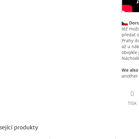
Doru
též možn
předat 
Prahy do
až u nák
obvykle
Náchodě
We also
another 
TISK
sející produkty