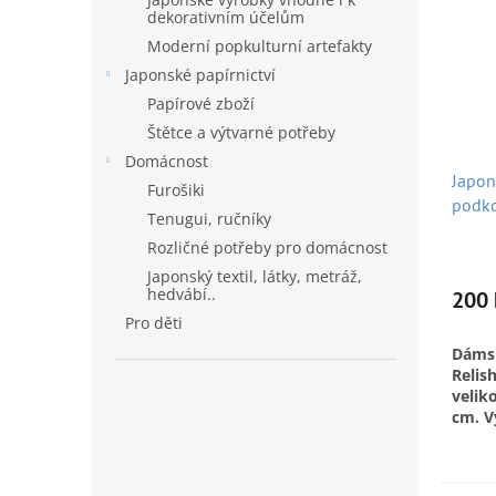
dekorativním účelům
Moderní popkulturní artefakty
Japonské papírnictví
Papírové zboží
Štětce a výtvarné potřeby
Domácnost
Japon
Furošiki
podko
Tenugui, ručníky
Atsugi
Rozličné potřeby pro domácnost
chodi
Japonský textil, látky, metráž,
Vyrob
hedvábí..
200 
2011
Pro děti
Dáms
Relis
velik
cm. V
mezi 
Atsugi