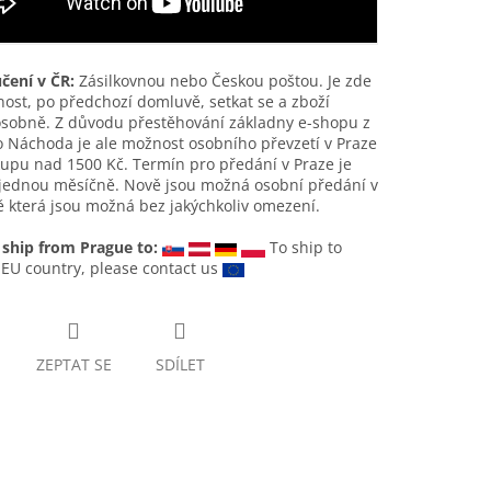
čení v ČR:
Zásilkovnou nebo Českou poštou. Je zde
ost, po předchozí domluvě, setkat se a zboží
osobně. Z důvodu přestěhování základny e-shopu z
 Náchoda je ale možnost osobního převzetí v Praze
upu nad 1500 Kč. Termín pro předání v Praze je
 jednou měsíčně. Nově jsou možná osobní předání v
 která jsou možná bez jakýchkoliv omezení.
 ship from Prague to:
To ship to
EU country, please contact us
ZEPTAT SE
SDÍLET