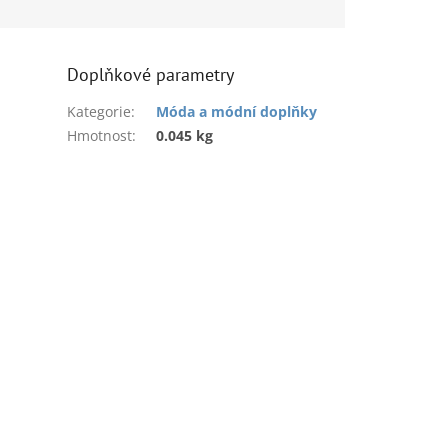
výrobek.
. Vyrobeno v
Doplňkové parametry
 pohodě nejen při
ní posíláme
Kategorie
:
Móda a módní doplňky
aponskou
Hmotnost
:
0.045 kg
v ČR:
Zásilkovnou,
štou či po
 domluvě,