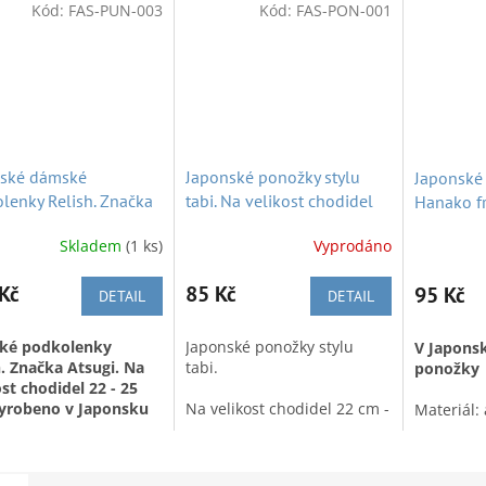
Kód:
FAS-PUN-003
Kód:
FAS-PON-001
ské dámské
Japonské ponožky stylu
Japonské 
lenky Relish. Značka
tabi. Na velikost chodidel
Hanako fr
. Na velikost
22 cm - 24 cm
chodidel
Skladem
(1 ks)
Vyprodáno
del 22 - 25 cm.
eno mezi lety 2004-
Kč
85 Kč
95 Kč
DETAIL
DETAIL
ké podkolenky
Japonské ponožky stylu
V Japons
h. Značka Atsugi. Na
tabi.
ponožky
ost chodidel 22 - 25
yrobeno v Japonsku
Na velikost chodidel 22 cm -
Materiál:
lety 2004-2011
24 cm. Materiál: bavlna 53%
ovčí vlna 
+ polyuretan 2% + akryl 24%
chodidla 
 je jedna
+ polyester 19% + nylon 2%.
cm. Značk