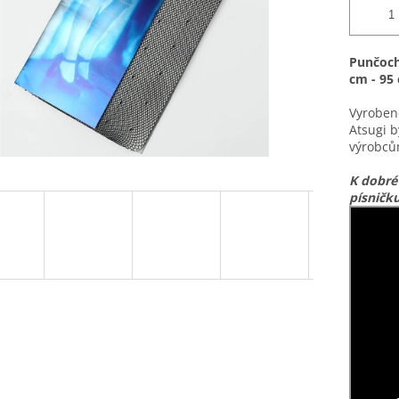
Punčoch
cm - 95
Vyrobeno
Atsugi b
výrobců
K dobré
písničk