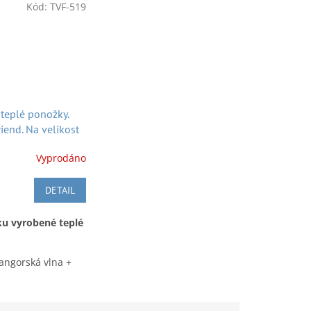
Kód:
TVF-519
teplé ponožky.
iend. Na velikost
 22 cm-25 cm
Vyprodáno
DETAIL
ku vyrobené teplé
 angorská vlna +
+ nylon. Na
o délce 22 cm-25
a Hanako friend.