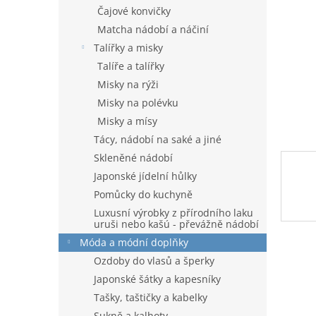
n
Čajové konvičky
e
Matcha nádobí a náčiní
l
Talířky a misky
Talíře a talířky
Misky na rýži
Misky na polévku
Misky a mísy
Tácy, nádobí na saké a jiné
Skleněné nádobí
Japonské jídelní hůlky
Pomůcky do kuchyně
Luxusní výrobky z přírodního laku
uruši nebo kašú - převážně nádobí
Móda a módní doplňky
Ozdoby do vlasů a šperky
Japonské šátky a kapesníky
Tašky, taštičky a kabelky
Sukně a kalhoty