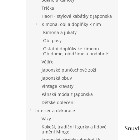
Trička
Haori - stylové kabátky z Japonska
Kimona, obi a doplňky k nim
Kimona a jukaty
Obi pásy
Ostatní doplňky ke kimonu.
Obidome, obidžime a podobně
Vějíře
Japonské punčochové zoží
Japonská obuv
Vintage kravaty
Pánská móda z Japonska
Dětské oblečení
Interiér a dekorace
Vázy
Kokeši, tradiční figurky a lidové
Souvi
umění Mingei
Japonské výrobky vhodné i k