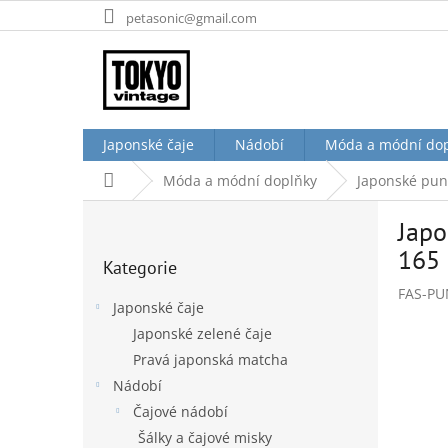
Přejít
petasonic@gmail.com
na
obsah
Japonské čaje
Nádobí
Móda a módní do
Domů
Móda a módní doplňky
Japonské punč
P
Japo
o
Přeskočit
s
165 
Kategorie
kategorie
t
FAS-PU
r
Japonské čaje
a
Japonské zelené čaje
n
Pravá japonská matcha
n
í
Nádobí
p
Čajové nádobí
a
Šálky a čajové misky