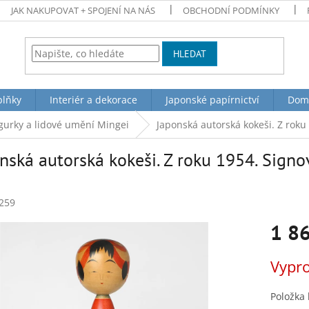
JAK NAKUPOVAT + SPOJENÍ NA NÁS
OBCHODNÍ PODMÍNKY
HLEDAT
plňky
Interiér a dekorace
Japonské papírnictví
Dom
figurky a lidové umění Mingei
Japonská autorská kokeši. Z roku
nská autorská kokeši. Z roku 1954. Signo
259
1 8
Měrná
Vypr
cena:
Položka