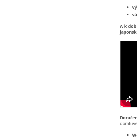
vý
vá
A k dob
japonsk
Doručen
domluvě
We