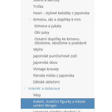
Trička
Haori - stylové kabátky z Japonska
Kimona, obi a doplňky k nim
Kimona a jukaty
Obi pásy
Ostatní doplňky ke kimonu.
Obidome, obidžime a podobně
Vějíře
Japonské punčochové zoží
Japonská obuv
Vintage kravaty
Pánská móda z Japonska
Dětské oblečení
Interiér a dekorace
Vázy
Kokeši, tradiční figurky a lidové
umění Mingei
Japonské výrobky vhodné i k