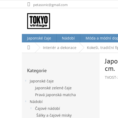
Přejít
petasonic@gmail.com
na
obsah
Japonské čaje
Nádobí
Móda a módní do
Domů
Interiér a dekorace
Kokeši, tradiční 
P
Japo
o
Přeskočit
s
cm.
Kategorie
kategorie
t
TVOST-
r
Japonské čaje
a
Japonské zelené čaje
n
Pravá japonská matcha
n
í
Nádobí
p
Čajové nádobí
a
Šálky a čajové misky