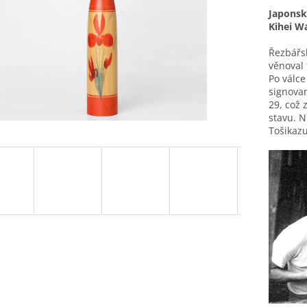
Japonsk
Kihei W
Řezbářsk
věnoval 
Po válce
signova
29, což 
stavu. N
Tošikaz