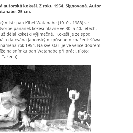
á autorská kokeši. Z roku 1954. Signovaná. Autor
atanabe. 25 cm.
ý mistr pan Kihei Watanabe (1910 - 1988) se
tvorbě pananek kokeši hlavně ve 30. a 40. letech.
 už dělal kokeški výjimečně. Kokeši je ze spod
ná a datována japonským způsobem značení: šówa
znamená rok 1954. Na své stáří je ve velice dobrém
íže na snímku pan Watanabe při práci. (Foto:
u Takeda)