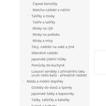
n
Čajové konvičky
e
Matcha nádobí a náčiní
l
Talířky a misky
Talíře a talířky
Misky na rýži
Misky na polévku
Misky a mísy
Tácy, nádobí na saké a jiné
Skleněné nádobí
Japonské jídelní hůlky
Pomůcky do kuchyně
Luxusní výrobky z přírodního laku
uruši nebo kašú - převážně nádobí
Móda a módní doplňky
Ozdoby do vlasů a šperky
Japonské šátky a kapesníky
Tašky, taštičky a kabelky
Sukně a kalhoty