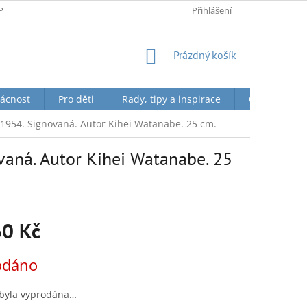
PODMÍNKY OCHRANY OSOBNÍCH ÚDAJŮ
Přihlášení
NÁKUPNÍ
Prázdný košík
KOŠÍK
ácnost
Pro děti
Rady, tipy a inspirace
O nás + Toky
 1954. Signovaná. Autor Kihei Watanabe. 25 cm.
vaná. Autor Kihei Watanabe. 25
60 Kč
odáno
 byla vyprodána…