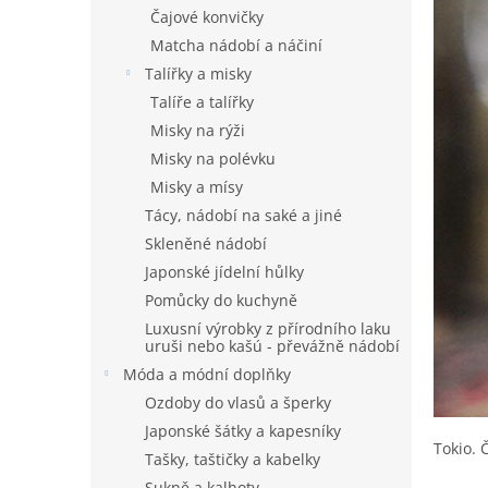
n
Čajové konvičky
e
Matcha nádobí a náčiní
l
Talířky a misky
Talíře a talířky
Misky na rýži
Misky na polévku
Misky a mísy
Tácy, nádobí na saké a jiné
Skleněné nádobí
Japonské jídelní hůlky
Pomůcky do kuchyně
Luxusní výrobky z přírodního laku
uruši nebo kašú - převážně nádobí
Móda a módní doplňky
Ozdoby do vlasů a šperky
Japonské šátky a kapesníky
Tokio. 
Tašky, taštičky a kabelky
Sukně a kalhoty