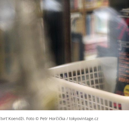
Čtvrť Koendži. Foto © Petr Horčička / tokyovintage.cz