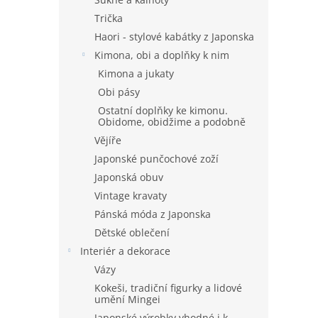
Trička
Haori - stylové kabátky z Japonska
Kimona, obi a doplňky k nim
Kimona a jukaty
Obi pásy
Ostatní doplňky ke kimonu.
Obidome, obidžime a podobně
Vějíře
Japonské punčochové zoží
Japonská obuv
Vintage kravaty
Pánská móda z Japonska
Dětské oblečení
Interiér a dekorace
Vázy
Kokeši, tradiční figurky a lidové
umění Mingei
Japonské výrobky vhodné i k