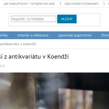
JAK NAKUPOVAT + SPOJENÍ NA NÁS
OBCHODNÍ PODMÍNKY
HLEDAT
plňky
Interiér a dekorace
Japonské papírnictví
Dom
z antikvariátu v Koendži
ší z antikvariátu v Koendži
024