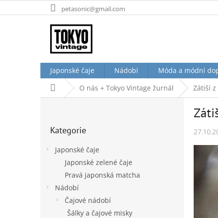
Přejít
petasonic@gmail.com
na
obsah
Japonské čaje
Nádobí
Móda a módní do
Domů
O nás + Tokyo Vintage žurnál
Zátiší 
P
Záti
o
Přeskočit
s
Kategorie
kategorie
27.10.2
t
r
Japonské čaje
a
Japonské zelené čaje
n
Pravá japonská matcha
n
í
Nádobí
p
Čajové nádobí
a
Šálky a čajové misky