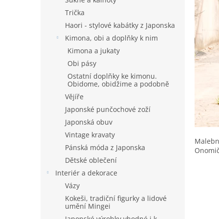
Trička
Haori - stylové kabátky z Japonska
Kimona, obi a doplňky k nim
Kimona a jukaty
Obi pásy
Ostatní doplňky ke kimonu.
Obidome, obidžime a podobně
Vějíře
Japonské punčochové zoží
Japonská obuv
Vintage kravaty
Malebná
Pánská móda z Japonska
Onomiči
Dětské oblečení
Interiér a dekorace
Vázy
Kokeši, tradiční figurky a lidové
umění Mingei
Japonské výrobky vhodné i k