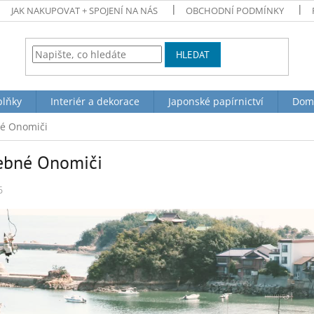
JAK NAKUPOVAT + SPOJENÍ NA NÁS
OBCHODNÍ PODMÍNKY
HLEDAT
plňky
Interiér a dekorace
Japonské papírnictví
Dom
é Onomiči
ebné Onomiči
6