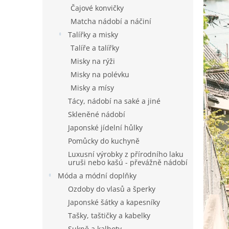
n
Čajové konvičky
e
Matcha nádobí a náčiní
l
Talířky a misky
Talíře a talířky
Misky na rýži
Misky na polévku
Misky a mísy
Tácy, nádobí na saké a jiné
Skleněné nádobí
Japonské jídelní hůlky
Pomůcky do kuchyně
Luxusní výrobky z přírodního laku
uruši nebo kašú - převážně nádobí
Móda a módní doplňky
Ozdoby do vlasů a šperky
Japonské šátky a kapesníky
Tašky, taštičky a kabelky
Sukně a kalhoty