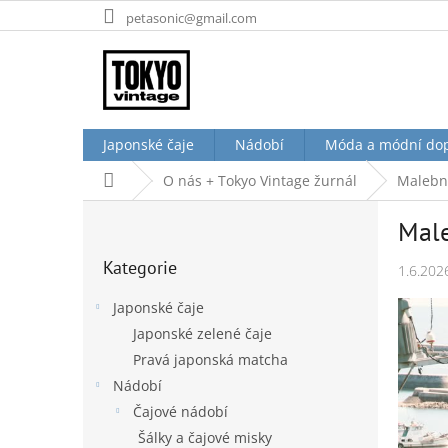
Přejít
petasonic@gmail.com
na
obsah
Japonské čaje
Nádobí
Móda a módní do
Domů
O nás + Tokyo Vintage žurnál
Malebn
P
Mal
o
Přeskočit
s
Kategorie
kategorie
1.6.202
t
r
Japonské čaje
a
Japonské zelené čaje
n
Pravá japonská matcha
n
í
Nádobí
p
Čajové nádobí
a
Šálky a čajové misky