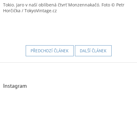
Tokio. Jaro v naší oblíbená čtvrť Monzennakačó. Foto © Petr
Horčička / TokyoVintage.cz
PŘEDCHOZÍ ČLÁNEK
DALŠÍ ČLÁNEK
Z
á
p
a
Instagram
t
í