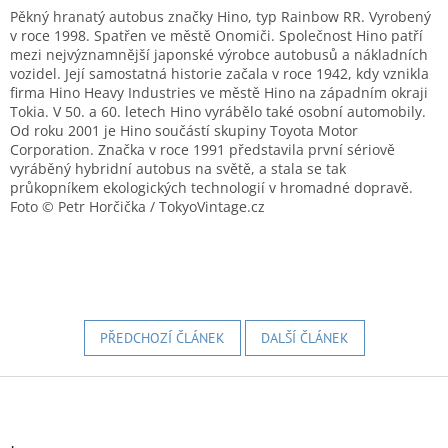
Pěkný hranatý autobus značky Hino, typ Rainbow RR. Vyrobený
v roce 1998. Spatřen ve městě Onomiči. Společnost Hino patří
mezi nejvýznamnější japonské výrobce autobusů a nákladních
vozidel. Její samostatná historie začala v roce 1942, kdy vznikla
firma Hino Heavy Industries ve městě Hino na západním okraji
Tokia. V 50. a 60. letech Hino vyrábělo také osobní automobily.
Od roku 2001 je Hino součástí skupiny Toyota Motor
Corporation. Značka v roce 1991 představila první sériově
vyráběný hybridní autobus na světě, a stala se tak
průkopníkem ekologických technologií v hromadné dopravě.
Foto © Petr Horčička / TokyoVintage.cz
PŘEDCHOZÍ ČLÁNEK
DALŠÍ ČLÁNEK
Z
á
p