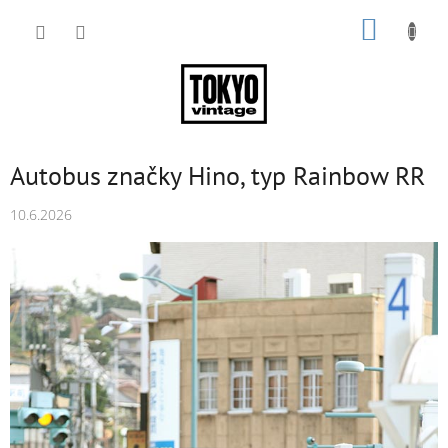
Přejít
NÁKUP
na
obsah
KOŠÍK
Autobus značky Hino, typ Rainbow RR
10.6.2026