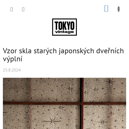
Přejít
NÁKUP
na
obsah
KOŠÍK
Vzor skla starých japonských dveřních
výplní
25.8.2024