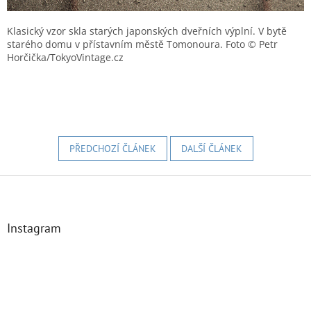
Klasický vzor skla starých japonských dveřních výplní. V bytě
starého domu v přístavním městě Tomonoura. Foto © Petr
Horčička/TokyoVintage.cz
PŘEDCHOZÍ ČLÁNEK
DALŠÍ ČLÁNEK
Z
á
p
a
Instagram
t
í