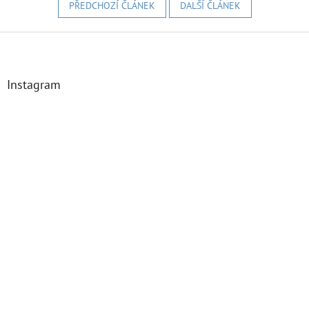
PŘEDCHOZÍ ČLÁNEK
DALŠÍ ČLÁNEK
Z
á
p
a
Instagram
t
í