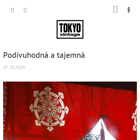
Přejít
NÁKUP
na
obsah
KOŠÍK
Podivuhodná a tajemná
31.10.2024