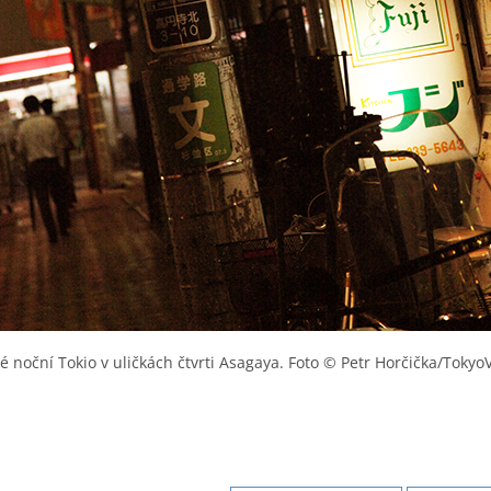
 noční Tokio v uličkách čtvrti Asagaya. Foto © Petr Horčička/TokyoV