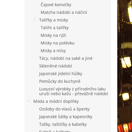
n
Čajové konvičky
e
Matcha nádobí a náčiní
l
Talířky a misky
Talíře a talířky
Misky na rýži
Misky na polévku
Misky a mísy
Tácy, nádobí na saké a jiné
Skleněné nádobí
Japonské jídelní hůlky
Pomůcky do kuchyně
Luxusní výrobky z přírodního laku
uruši nebo kašú - převážně nádobí
Móda a módní doplňky
Ozdoby do vlasů a šperky
Japonské šátky a kapesníky
Tašky, taštičky a kabelky
Sukně a kalhoty