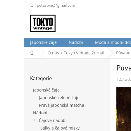
Přejít
petasonic@gmail.com
na
obsah
Japonské čaje
Nádobí
Móda a módní do
Domů
O nás + Tokyo Vintage žurnál
Půvabné
P
Půva
o
Přeskočit
s
Kategorie
kategorie
12.7.20
t
r
Japonské čaje
a
Japonské zelené čaje
n
Pravá japonská matcha
n
í
Nádobí
p
Čajové nádobí
a
Šálky a čajové misky