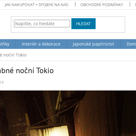
JAK NAKUPOVAT + SPOJENÍ NA NÁS
OBCHODNÍ PODMÍNKY
HLEDAT
plňky
Interiér a dekorace
Japonské papírnictví
Dom
 noční Tokio
bné noční Tokio
24