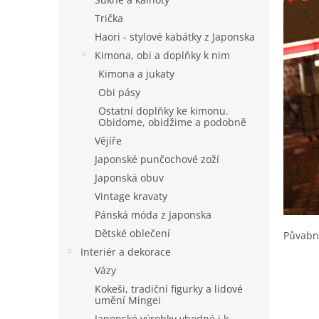
Trička
Haori - stylové kabátky z Japonska
Kimona, obi a doplňky k nim
Kimona a jukaty
Obi pásy
Ostatní doplňky ke kimonu.
Obidome, obidžime a podobně
Vějíře
Japonské punčochové zoží
Japonská obuv
Vintage kravaty
Pánská móda z Japonska
Dětské oblečení
Půvabné
Interiér a dekorace
Vázy
Kokeši, tradiční figurky a lidové
umění Mingei
Japonské výrobky vhodné i k