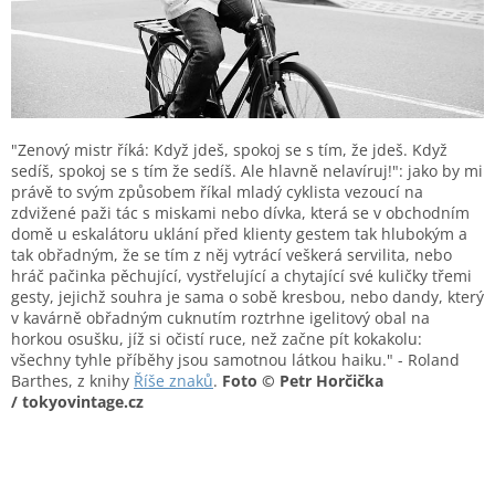
"Zenový mistr říká: Když jdeš, spokoj se s tím, že jdeš. Když
sedíš, spokoj se s tím že sedíš. Ale hlavně nelavíruj!": jako by mi
právě to svým způsobem říkal mladý cyklista vezoucí na
zdvižené paži tác s miskami nebo dívka, která se v obchodním
domě u eskalátoru uklání před klienty gestem tak hlubokým a
tak obřadným, že se tím z něj vytrácí veškerá servilita, nebo
hráč pačinka pěchující, vystřelující a chytající své kuličky třemi
gesty, jejichž souhra je sama o sobě kresbou, nebo dandy, který
v kavárně obřadným cuknutím roztrhne igelitový obal na
horkou osušku, jíž si očistí ruce, než začne pít kokakolu:
všechny tyhle příběhy jsou samotnou látkou haiku." - Roland
Barthes, z knihy
Říše znaků
.
Foto © Petr Horčička
/ tokyovintage.cz