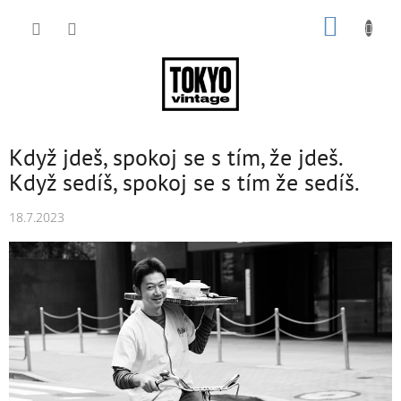
Přejít
NÁKUP
na
obsah
KOŠÍK
Když jdeš, spokoj se s tím, že jdeš.
Když sedíš, spokoj se s tím že sedíš.
18.7.2023