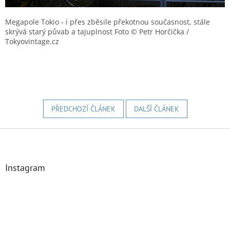
Megapole Tokio - i přes zběsile překotnou současnost, stále
skrývá starý půvab a tajuplnost Foto © Petr Horčička /
Tokyovintage.cz
PŘEDCHOZÍ ČLÁNEK
DALŠÍ ČLÁNEK
Z
á
p
a
Instagram
t
í