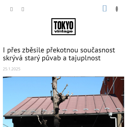
Přejít
NÁKUP
na
obsah
KOŠÍK
I přes zběsile překotnou současnost
skrývá starý půvab a tajuplnost
25.1.2025