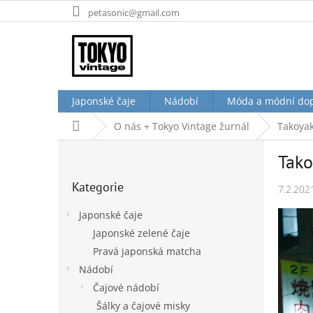
Přejít
petasonic@gmail.com
na
obsah
Japonské čaje
Nádobí
Móda a módní do
Domů
O nás + Tokyo Vintage žurnál
Takoyak
P
Tako
o
Přeskočit
s
Kategorie
kategorie
7.2.202
t
r
Japonské čaje
a
Japonské zelené čaje
n
Pravá japonská matcha
n
í
Nádobí
p
Čajové nádobí
a
Šálky a čajové misky