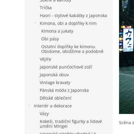
Trička
Haori - stylové kabátky z Japonska
Kimona, obi a doplňky k nim
Kimona a jukaty
Obi pásy
Ostatní doplňky ke kimonu.
Obidome, obidžime a podobně
Vějíře
Japonské punčochové zoží
Japonská obuv
Vintage kravaty
Pánská móda z Japonska
Dětské oblečení
Interiér a dekorace
Vázy
Kokeši, tradiční figurky a lidové
Scéna z
umění Mingei
Japonské výrobky vhodné i k