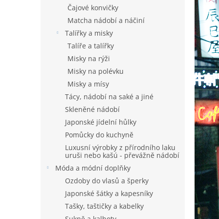
n
Čajové konvičky
e
Matcha nádobí a náčiní
l
Talířky a misky
Talíře a talířky
Misky na rýži
Misky na polévku
Misky a mísy
Tácy, nádobí na saké a jiné
Skleněné nádobí
Japonské jídelní hůlky
Pomůcky do kuchyně
Luxusní výrobky z přírodního laku
uruši nebo kašú - převážně nádobí
Móda a módní doplňky
Ozdoby do vlasů a šperky
Japonské šátky a kapesníky
Tašky, taštičky a kabelky
Sukně a kalhoty