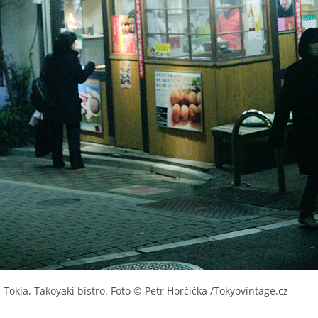
 Tokia. Takoyaki bistro. Foto © Petr Horčička /Tokyovintage.cz