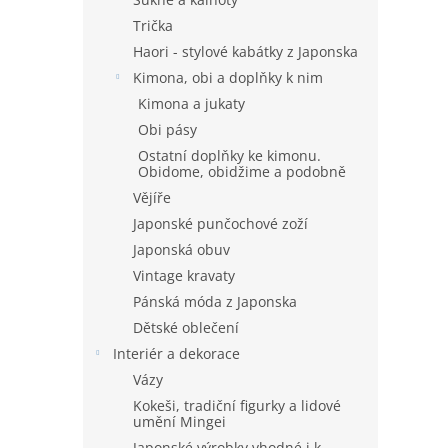
Trička
Haori - stylové kabátky z Japonska
Kimona, obi a doplňky k nim
Kimona a jukaty
Obi pásy
Ostatní doplňky ke kimonu.
Obidome, obidžime a podobně
Vějíře
Japonské punčochové zoží
Japonská obuv
Vintage kravaty
Pánská móda z Japonska
Dětské oblečení
Interiér a dekorace
Vázy
Kokeši, tradiční figurky a lidové
umění Mingei
Japonské výrobky vhodné i k