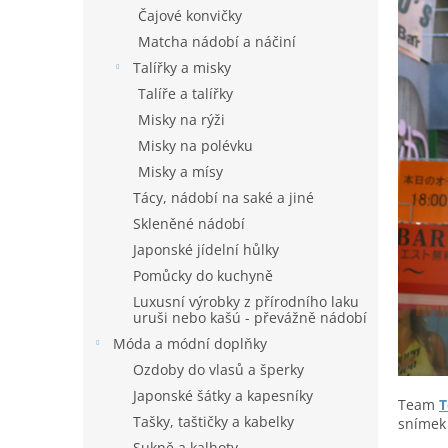
n
Čajové konvičky
e
Matcha nádobí a náčiní
l
Talířky a misky
Talíře a talířky
Misky na rýži
Misky na polévku
Misky a mísy
Tácy, nádobí na saké a jiné
Skleněné nádobí
Japonské jídelní hůlky
Pomůcky do kuchyně
Luxusní výrobky z přírodního laku
uruši nebo kašú - převážně nádobí
Móda a módní doplňky
Ozdoby do vlasů a šperky
Japonské šátky a kapesníky
Team
T
Tašky, taštičky a kabelky
snímek 
Sukně a kalhoty