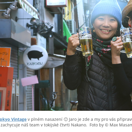
okyo Vintage
v plném nasazení 🙂 Jaro je zde a my pro vás připr
zachycuje náš team v tokijské čtvrti Nakano. Foto by © Max Masa