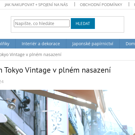
JAK NAKUPOVAT + SPOJENÍ NA NÁS
OBCHODNÍ PODMÍNKY
HLEDAT
plňky
Interiér a dekorace
Japonské papírnictví
Dom
kyo Vintage v plném nasazení
 Tokyo Vintage v plném nasazení
24