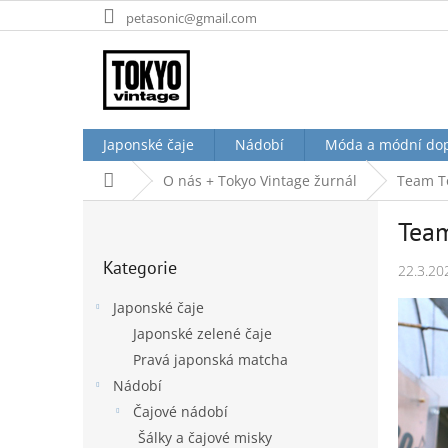
Přejít
petasonic@gmail.com
na
obsah
Japonské čaje
Nádobí
Móda a módní do
Domů
O nás + Tokyo Vintage žurnál
Team To
P
Team
o
Přeskočit
s
Kategorie
kategorie
22.3.20
t
r
Japonské čaje
a
Japonské zelené čaje
n
Pravá japonská matcha
n
í
Nádobí
p
Čajové nádobí
a
Šálky a čajové misky