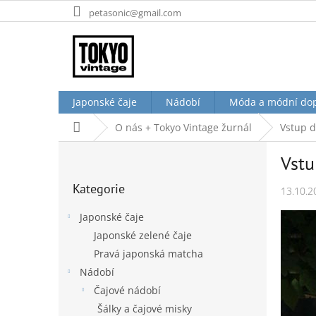
Přejít
petasonic@gmail.com
na
obsah
Japonské čaje
Nádobí
Móda a módní do
Domů
O nás + Tokyo Vintage žurnál
Vstup 
P
Vstu
o
Přeskočit
s
Kategorie
kategorie
13.10.2
t
r
Japonské čaje
a
Japonské zelené čaje
n
Pravá japonská matcha
n
í
Nádobí
p
Čajové nádobí
a
Šálky a čajové misky