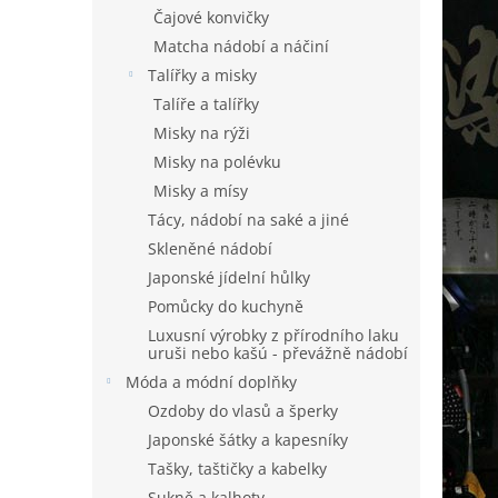
n
Čajové konvičky
e
Matcha nádobí a náčiní
l
Talířky a misky
Talíře a talířky
Misky na rýži
Misky na polévku
Misky a mísy
Tácy, nádobí na saké a jiné
Skleněné nádobí
Japonské jídelní hůlky
Pomůcky do kuchyně
Luxusní výrobky z přírodního laku
uruši nebo kašú - převážně nádobí
Móda a módní doplňky
Ozdoby do vlasů a šperky
Japonské šátky a kapesníky
Tašky, taštičky a kabelky
Sukně a kalhoty