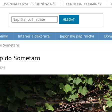
JAK NAKUPOVAT + SPOJENÍ NA NÁS
OBCHODNÍ PODMÍNKY
HLEDAT
plňky
Interiér a dekorace
Japonské papírnictví
Dom
do Sometaro
p do Sometaro
024