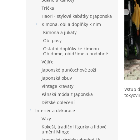
Trička
Haori - stylové kabátky z Japonska
Kimona, obi a doplňky k nim
Kimona a jukaty
Obi pásy
Ostatní doplňky ke kimonu.
Obidome, obidžime a podobně
Vějíře
Japonské punčochové zoží
Japonská obuv
Vintage kravaty
Vstup d
Pánská móda z Japonska
tokyovi
Dětské oblečení
Interiér a dekorace
Vázy
Kokeši, tradiční figurky a lidové
umění Mingei
Japonské výrobky vhodné i k