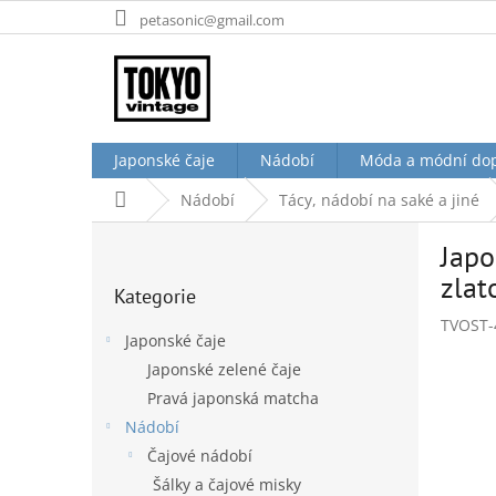
Přejít
petasonic@gmail.com
na
obsah
Japonské čaje
Nádobí
Móda a módní do
Domů
Nádobí
Tácy, nádobí na saké a jiné
P
Japo
o
Přeskočit
s
zlat
Kategorie
kategorie
t
TVOST-
r
Japonské čaje
a
Japonské zelené čaje
n
Pravá japonská matcha
n
í
Nádobí
p
Čajové nádobí
a
Šálky a čajové misky