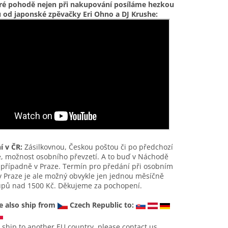
ré pohodě nejen při nakupování posíláme hezkou
u od japonské zpěvačky Eri Ohno a DJ Krushe:
í v ČR:
Zásilkovnou, Českou poštou či po předchozí
, možnost osobního převzetí. A to buď v Náchodě
 případně v Praze. Termín pro předání při osobním
v Praze je ale možný obvykle jen jednou měsíčně
upů nad 1500 Kč. Děkujeme za pochopení.
 also ship from
Czech Republic to:
 ship to another EU country, please contact us