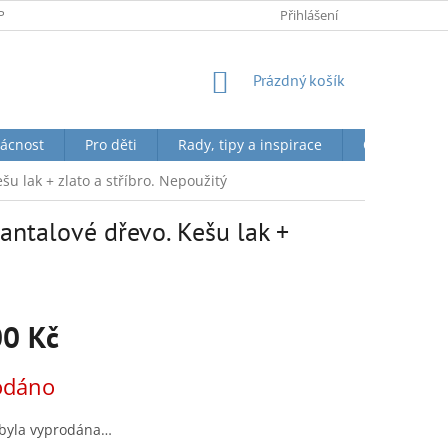
PODMÍNKY OCHRANY OSOBNÍCH ÚDAJŮ
Přihlášení
NÁKUPNÍ
Prázdný košík
KOŠÍK
ácnost
Pro děti
Rady, tipy a inspirace
O nás + Toky
šu lak + zlato a stříbro. Nepoužitý
Santalové dřevo. Kešu lak +
00 Kč
odáno
 byla vyprodána…