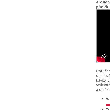
A k dob
písničk
Doručen
domluvě
kdykoliv
setkání 
a u nák
We
To