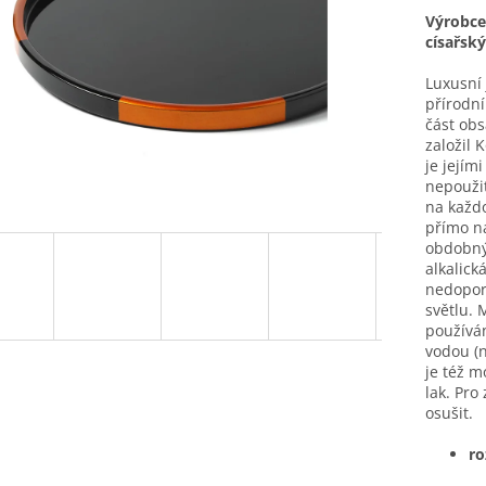
Výrobce
císařsk
Luxusní 
přírodn
část obs
založil 
je jejím
nepouži
na každ
přímo na
obdobným
alkalick
nedopor
světlu. 
používán
vodou (n
je též m
lak. Pr
osušit.
ro