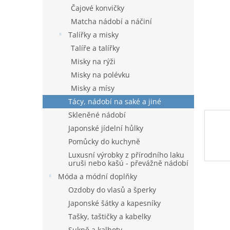
n
Čajové konvičky
e
Matcha nádobí a náčiní
l
Talířky a misky
Talíře a talířky
Misky na rýži
Misky na polévku
Misky a mísy
Tácy, nádobí na saké a jiné
Skleněné nádobí
Japonské jídelní hůlky
Pomůcky do kuchyně
Luxusní výrobky z přírodního laku
uruši nebo kašú - převážně nádobí
Móda a módní doplňky
Ozdoby do vlasů a šperky
Japonské šátky a kapesníky
Tašky, taštičky a kabelky
Sukně a kalhoty