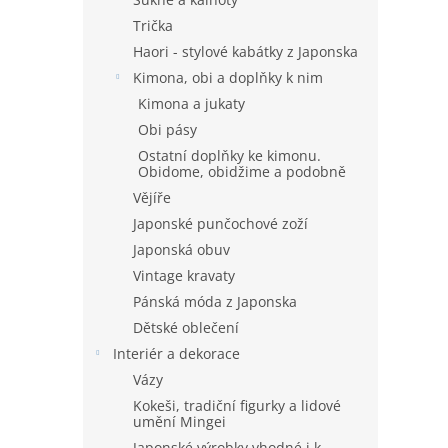
Trička
Haori - stylové kabátky z Japonska
Kimona, obi a doplňky k nim
Kimona a jukaty
Obi pásy
Ostatní doplňky ke kimonu.
Obidome, obidžime a podobně
Vějíře
Japonské punčochové zoží
Japonská obuv
Vintage kravaty
Pánská móda z Japonska
Dětské oblečení
Interiér a dekorace
Vázy
Kokeši, tradiční figurky a lidové
umění Mingei
Japonské výrobky vhodné i k