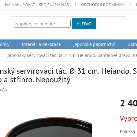
JAK NAKUPOVAT + SPOJENÍ NA NÁS
OBCHODNÍ PODMÍNKY
HLEDAT
plňky
Interiér a dekorace
Japonské papírnictví
Dom
Japonský servírovací tác. Ø 31 cm. Heiando. Santalové dřevo. Ke
nský servírovací tác. Ø 31 cm. Heiando. 
o a stříbro. Nepoužitý
464
2 4
Měrná
Vypr
cena:
Položka