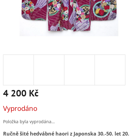
4 200 Kč
Měrná
Vyprodáno
cena:
Položka byla vyprodána…
Ručně šité hedvábné haori z Japonska 30.-50. let 20.