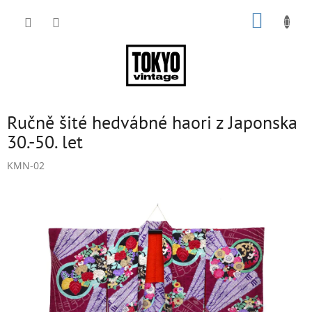
Přejít
NÁKUP
na
obsah
KOŠÍK
Ručně šité hedvábné haori z Japonska
30.-50. let
KMN-02