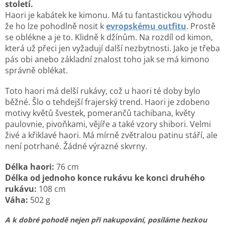
století.
Haori je kabátek ke kimonu. Má tu fantastickou výhodu
že ho lze pohodlně nosit k
evropskému outfitu
. Prostě
se oblékne a je to. Klidně k džínům. Na rozdíl od kimon,
která už přeci jen vyžadují další nezbytnosti. Jako je třeba
pás obi anebo základní znalost toho jak se má kimono
správně oblékat.
Toto haori má delší rukávy, což u haori té doby bylo
běžné. Šlo o tehdejší frajerský trend.
Haori je zdobeno
motivy květů švestek, pomerančů tachibana, květy
paulovnie, pivoňkami, vějíře a také vzory shibori.
Velmi
živé a křiklavé haori. Má mírně zvětralou patinu stáří, ale
není potrhané. Žádné výrazné skvrny.
Délka haori:
76 cm
Délka od jednoho konce rukávu ke konci druhého
rukávu:
108 cm
Váha:
502 g
A k dobré pohodě nejen při nakupování, posíláme
hezkou